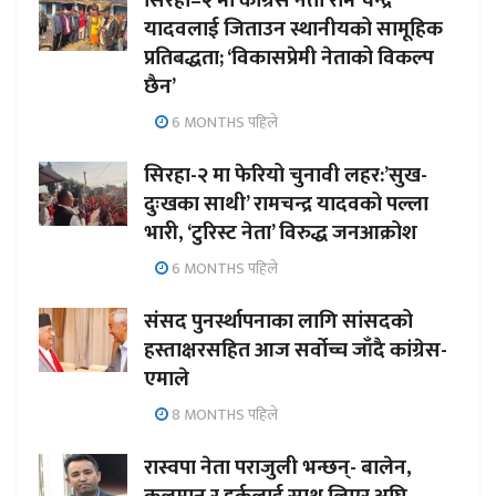
सिरहा–२ मा कांग्रेस नेता राम चन्द्र
यादवलाई जिताउन स्थानीयको सामूहिक
प्रतिबद्धता; ‘विकासप्रेमी नेताको विकल्प
छैन’
6 MONTHS पहिले
सिरहा-२ मा फेरियो चुनावी लहर:’सुख-
दुःखका साथी’ रामचन्द्र यादवको पल्ला
भारी, ‘टुरिस्ट नेता’ विरुद्ध जनआक्रोश
6 MONTHS पहिले
संसद पुनर्स्थापनाका लागि सांसदको
हस्ताक्षरसहित आज सर्वोच्च जाँदै कांग्रेस-
एमाले
8 MONTHS पहिले
रास्वपा नेता पराजुली भन्छन्- बालेन,