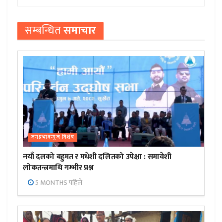
सम्बन्धित
समाचार
जनप्रभाबन्युज विशेष
नयाँ दलको बहुमत र मधेशी दलितको उपेक्षा : समावेशी
लोकतन्त्रमाथि गम्भीर प्रश्न
5 MONTHS पहिले