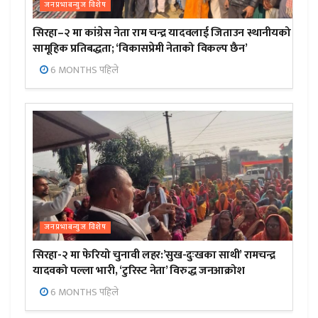
जनप्रभाबन्युज विशेष
सिरहा–२ मा कांग्रेस नेता राम चन्द्र यादवलाई जिताउन स्थानीयको
सामूहिक प्रतिबद्धता; ‘विकासप्रेमी नेताको विकल्प छैन’
6 MONTHS पहिले
जनप्रभाबन्युज विशेष
सिरहा-२ मा फेरियो चुनावी लहर:’सुख-दुःखका साथी’ रामचन्द्र
यादवको पल्ला भारी, ‘टुरिस्ट नेता’ विरुद्ध जनआक्रोश
6 MONTHS पहिले