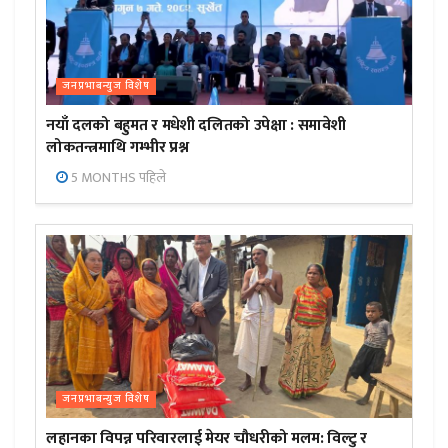
जनप्रभाबन्युज विशेष
नयाँ दलको बहुमत र मधेशी दलितको उपेक्षा : समावेशी
लोकतन्त्रमाथि गम्भीर प्रश्न
5 MONTHS पहिले
जनप्रभाबन्युज विशेष
लहानका विपन्न परिवारलाई मेयर चौधरीको मलम: विल्टु र