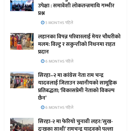
उपेक्षा : समावेशी लोकतन्त्रमाथि गम्भीर
प्रश्न
5 MONTHS पहिले
लहानका विपन्न परिवारलाई मेयर चौधरीको
मलम: विल्टु र सकुन्तीको निधनमा राहत
प्रदान
6 MONTHS पहिले
सिरहा–२ मा कांग्रेस नेता राम चन्द्र
यादवलाई जिताउन स्थानीयको सामूहिक
प्रतिबद्धता; ‘विकासप्रेमी नेताको विकल्प
छैन’
6 MONTHS पहिले
सिरहा-२ मा फेरियो चुनावी लहर:’सुख-
दुःखका साथी’ रामचन्द्र यादवको पल्ला