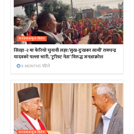
जनप्रभाबन्युज विशेष
सिरहा-२ मा फेरियो चुनावी लहर:’सुख-दुःखका साथी’ रामचन्द्र
यादवको पल्ला भारी, ‘टुरिस्ट नेता’ विरुद्ध जनआक्रोश
6 MONTHS पहिले
जनप्रभाबन्युज विशेष