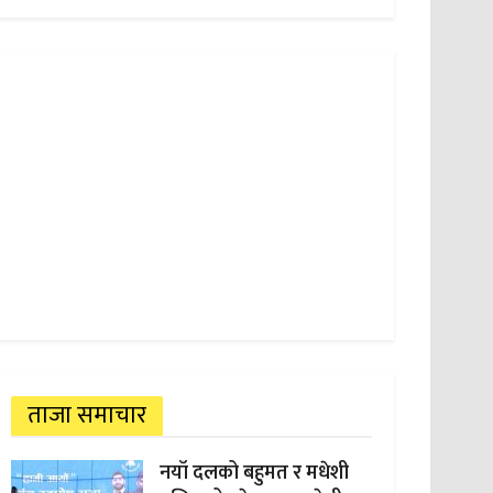
ताजा समाचार
नयाँ दलको बहुमत र मधेशी