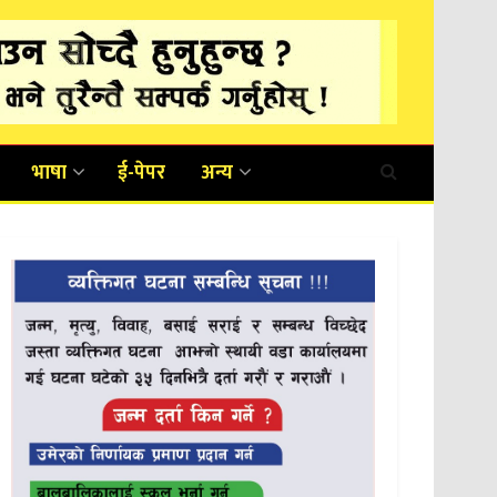
भाषा
ई-पेपर
अन्य