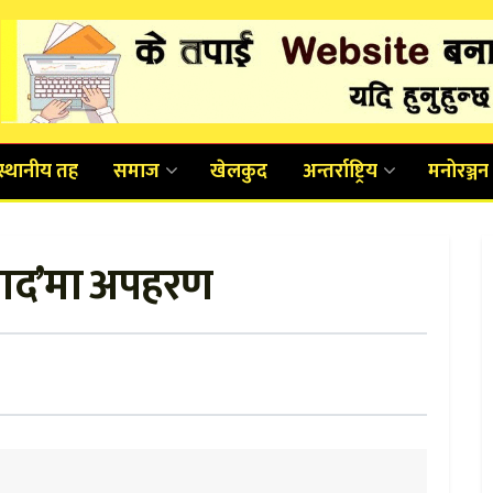
स्थानीय तह
समाज
खेलकुद
अन्तर्राष्ट्रिय
मनोरञ्जन
िवाद’मा अपहरण