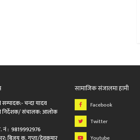
म
सामाजिक संजालमा हामी
ी सम्पादक:- चन्दा यादव
Facebook
री निर्देशक/ संचालक: आलोक
Twitter
मो. नं : 9819992976
र: बिजय कु. गुप्ता/देवकुमार
Youtube