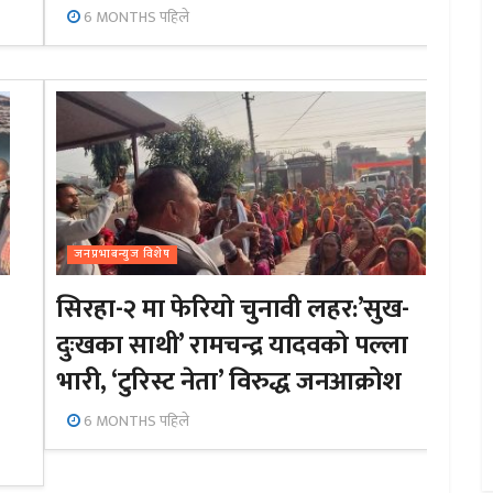
6 MONTHS पहिले
जनप्रभाबन्युज विशेष
सिरहा-२ मा फेरियो चुनावी लहर:’सुख-
दुःखका साथी’ रामचन्द्र यादवको पल्ला
भारी, ‘टुरिस्ट नेता’ विरुद्ध जनआक्रोश
6 MONTHS पहिले