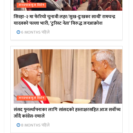
जनप्रभाबन्युज विशेष
सिरहा-२ मा फेरियो चुनावी लहर:’सुख-दुःखका साथी’ रामचन्द्र
यादवको पल्ला भारी, ‘टुरिस्ट नेता’ विरुद्ध जनआक्रोश
6 MONTHS पहिले
जनप्रभाबन्युज विशेष
संसद पुनर्स्थापनाका लागि सांसदको हस्ताक्षरसहित आज सर्वोच्च
जाँदै कांग्रेस-एमाले
8 MONTHS पहिले