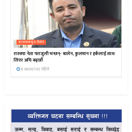
जनप्रभाबन्युज विशेष
रास्वपा नेता पराजुली भन्छन्- बालेन, कुलमान र हर्कलाई साथ
लिएर अघि बढ्छौँ
8 MONTHS पहिले