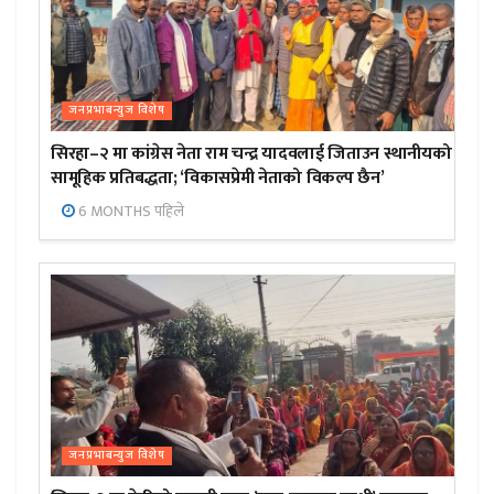
जनप्रभाबन्युज विशेष
सिरहा–२ मा कांग्रेस नेता राम चन्द्र यादवलाई जिताउन स्थानीयको
सामूहिक प्रतिबद्धता; ‘विकासप्रेमी नेताको विकल्प छैन’
6 MONTHS पहिले
जनप्रभाबन्युज विशेष