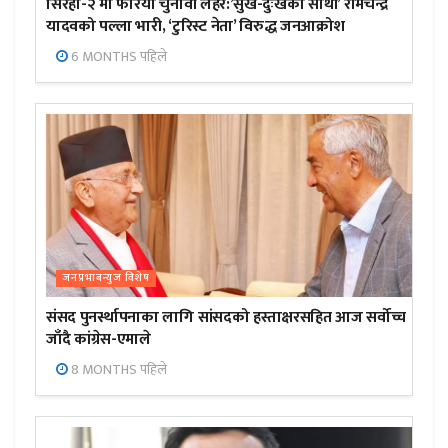
सिरहा-२ मा फेरियो चुनावी लहर:’सुख-दुःखका साथी’ रामचन्द्र
यादवको पल्ला भारी, ‘टुरिस्ट नेता’ विरुद्ध जनआक्रोश
6 MONTHS पहिले
जनप्रभाबन्युज विशेष
संसद पुनर्स्थापनाका लागि सांसदको हस्ताक्षरसहित आज सर्वोच्च
जाँदै कांग्रेस-एमाले
8 MONTHS पहिले