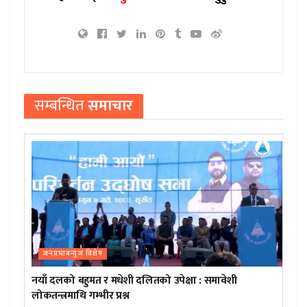
सम्बन्धित
समाचार
जनप्रभाबन्युज विशेष
नयाँ दलको बहुमत र मधेशी दलितको उपेक्षा : समावेशी
लोकतन्त्रमाथि गम्भीर प्रश्न