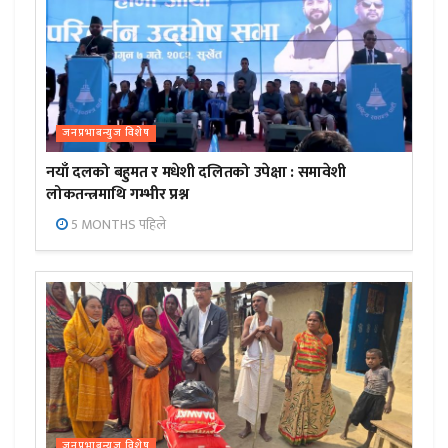
जनप्रभाबन्युज विशेष
नयाँ दलको बहुमत र मधेशी दलितको उपेक्षा : समावेशी
लोकतन्त्रमाथि गम्भीर प्रश्न
5 MONTHS पहिले
जनप्रभाबन्युज विशेष