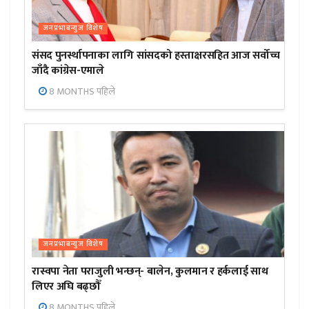
जनप्रभाबन्युज विशेष
संसद पुनर्स्थापनाका लागि सांसदको हस्ताक्षरसहित आज सर्वोच्च
जाँदै कांग्रेस-एमाले
8 MONTHS पहिले
जनप्रभाबन्युज विशेष
रास्वपा नेता पराजुली भन्छन्- बालेन, कुलमान र हर्कलाई साथ
लिएर अघि बढ्छौँ
8 MONTHS पहिले