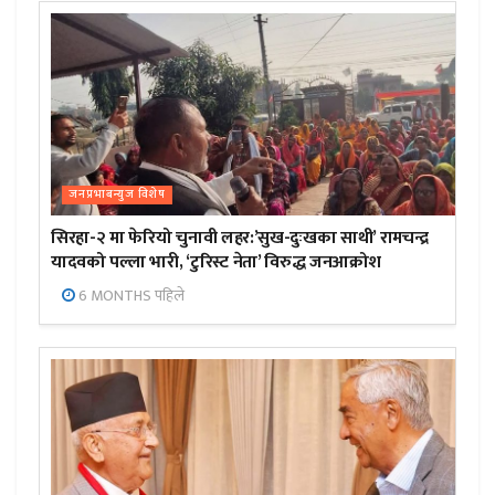
जनप्रभाबन्युज विशेष
सिरहा-२ मा फेरियो चुनावी लहर:’सुख-दुःखका साथी’ रामचन्द्र
यादवको पल्ला भारी, ‘टुरिस्ट नेता’ विरुद्ध जनआक्रोश
6 MONTHS पहिले