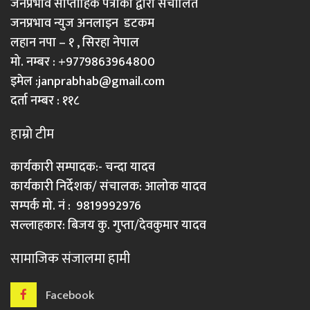
जनप्रभाव साप्ताहिक पत्रीका द्वारा संचालित
जनप्रभाव न्युज अनलाइन डटकम
लहान नपा – १ , सिरहा नेपाल
मो. नम्बर : +9779863964800
इमेल :
janprabhab@gmail.com
दर्ता नम्बर : ११८
हाम्रो टीम
कार्यकारी सम्पादक:- चन्दा यादव
कार्यकारी निर्देशक/ संचालक: आलोक यादव
सम्पर्क मो. नं : 9819992976
सल्लाहकार: बिजय कु. गुप्ता/देवकुमार यादव
सामाजिक संजालमा हामी
Facebook