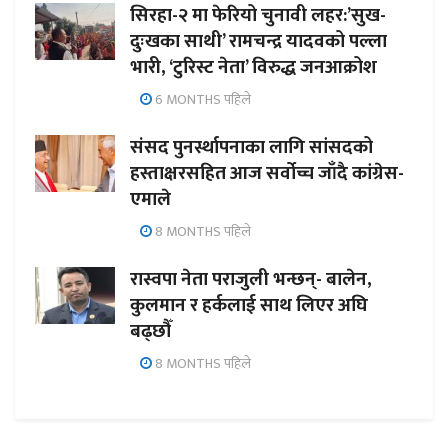
सिरहा-२ मा फेरियो चुनावी लहर:’सुख-
दुःखका साथी’ रामचन्द्र यादवको पल्ला
भारी, ‘टुरिस्ट नेता’ विरुद्ध जनआक्रोश
6 MONTHS पहिले
संसद पुनर्स्थापनाका लागि सांसदको
हस्ताक्षरसहित आज सर्वोच्च जाँदै कांग्रेस-
एमाले
8 MONTHS पहिले
रास्वपा नेता पराजुली भन्छन्- बालेन,
कुलमान र हर्कलाई साथ लिएर अघि
बढ्छौँ
8 MONTHS पहिले