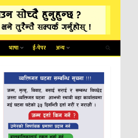
भाषा
ई-पेपर
अन्य