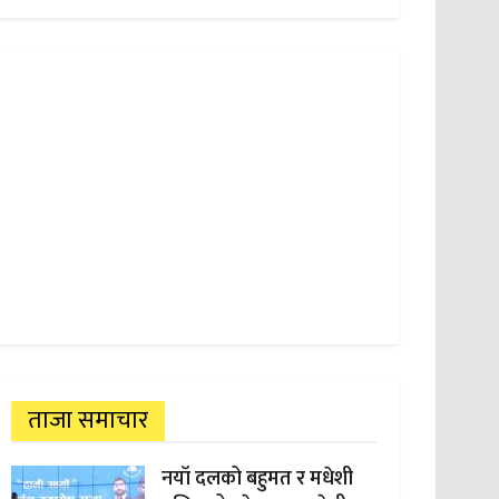
ताजा समाचार
नयाँ दलको बहुमत र मधेशी