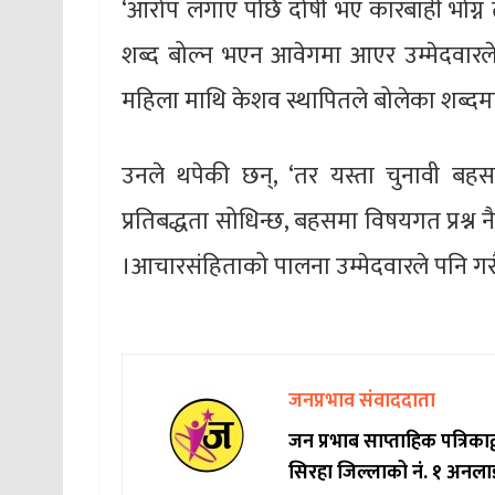
‘आरोप लगाए पछि दोषी भए कारबाही भोग्न तया
शब्द बोल्न भएन आवेगमा आएर उम्मेदवारले होस
महिला माथि केशव स्थापितले बोलेका शब्दमा मे
उनले थपेकी छन्, ‘तर यस्ता चुनावी बह
प्रतिबद्धता सोधिन्छ, बहसमा विषयगत प्रश्न
।आचारसंहिताको पालना उम्मेदवारले पनि गरौँ,
जनप्रभाव संवाददाता
जन प्रभाब साप्ताहिक पत्रिक
सिरहा जिल्लाको नं. १ अनला