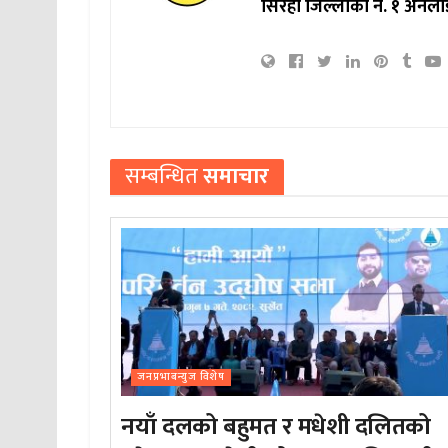
सिरहा जिल्लाको नं. १ अनला
सम्बन्धित
समाचार
जनप्रभाबन्युज विशेष
नयाँ दलको बहुमत र मधेशी दलितको