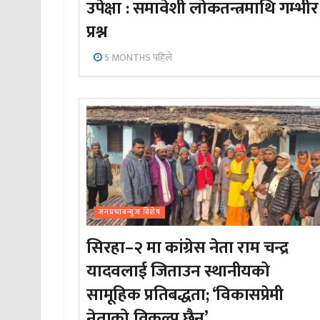
उपेक्षा : समावेशी लोकतन्त्रमाथि गम्भीर
प्रश्न
5 MONTHS पहिले
जनप्रभाबन्युज विशेष
सिरहा–२ मा कांग्रेस नेता राम चन्द्र
यादवलाई जिताउन स्थानीयको
सामूहिक प्रतिबद्धता; ‘विकासप्रेमी
नेताको विकल्प छैन’