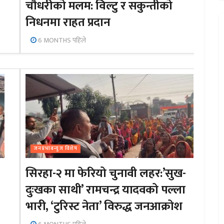
चौधरीको मलम: विल्टु र सकुन्तीको
निधनमा राहत प्रदान
6 MONTHS पहिले
जनप्रभाबन्युज विशेष
सिरहा-२ मा फेरियो चुनावी लहर:’सुख-
दुःखका साथी’ रामचन्द्र यादवको पल्ला
भारी, ‘टुरिस्ट नेता’ विरुद्ध जनआक्रोश