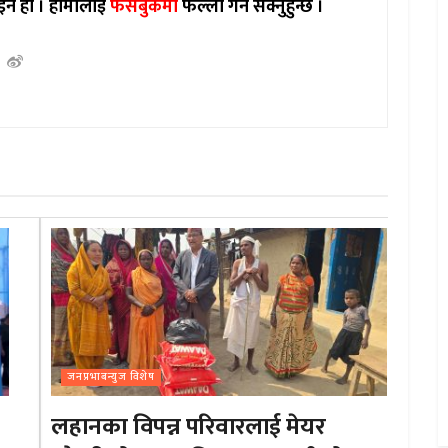
इन हो ।
हामीलाई
फेसबुकमा
फल्लो गर्न सक्नुहुन्छ ।
जनप्रभाबन्युज विशेष
लहानका विपन्न परिवारलाई मेयर