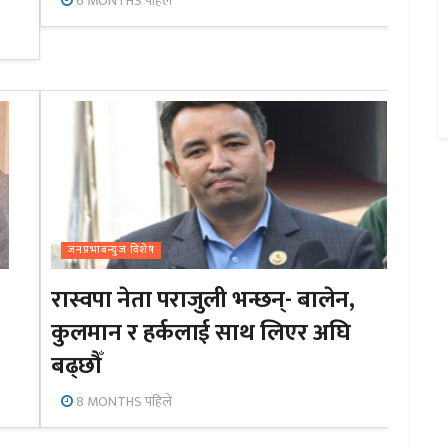
6 MONTHS पहिले
जनप्रभाबन्युज विशेष
रास्वपा नेता पराजुली भन्छन्- बालेन,
कुलमान र हर्कलाई साथ लिएर अघि
बढ्छौँ
8 MONTHS पहिले