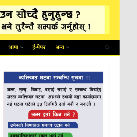
भाषा
ई-पेपर
अन्य