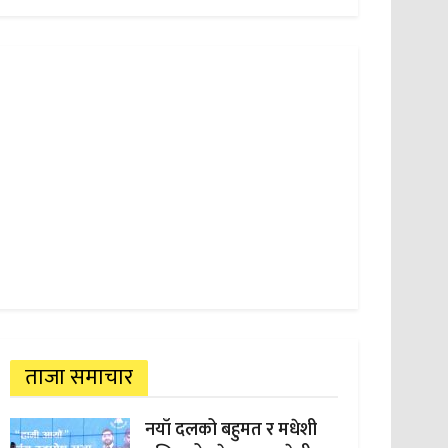
ताजा समाचार
नयाँ दलको बहुमत र मधेशी