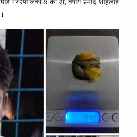
्तामोड नगरपालिका-४ का २६ बर्षीय प्रमोद शाहलाई
 ।