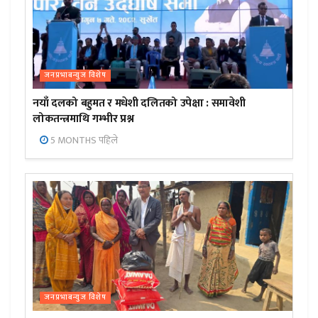
जनप्रभाबन्युज विशेष
नयाँ दलको बहुमत र मधेशी दलितको उपेक्षा : समावेशी
लोकतन्त्रमाथि गम्भीर प्रश्न
5 MONTHS पहिले
जनप्रभाबन्युज विशेष