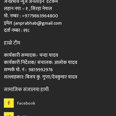
जनप्रभाव न्युज अनलाइन डटकम
लहान नपा – १ , सिरहा नेपाल
मो. नम्बर : +9779863964800
इमेल :
janprabhab@gmail.com
दर्ता नम्बर : ११८
हाम्रो टीम
कार्यकारी सम्पादक:- चन्दा यादव
कार्यकारी निर्देशक/ संचालक: आलोक यादव
सम्पर्क मो. नं : 9819992976
सल्लाहकार: बिजय कु. गुप्ता/देवकुमार यादव
सामाजिक संजालमा हामी
Facebook