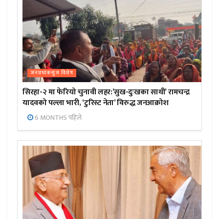
जनप्रभाबन्युज विशेष
सिरहा-२ मा फेरियो चुनावी लहर:’सुख-दुःखका साथी’ रामचन्द्र
यादवको पल्ला भारी, ‘टुरिस्ट नेता’ विरुद्ध जनआक्रोश
6 MONTHS पहिले