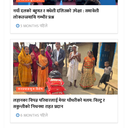
नयाँ दलको बहुमत र मधेशी दलितको उपेक्षा : समावेशी
लोकतन्त्रमाथि गम्भीर प्रश्न
5 MONTHS पहिले
जनप्रभाबन्युज विशेष
लहानका विपन्न परिवारलाई मेयर चौधरीको मलम: विल्टु र
सकुन्तीको निधनमा राहत प्रदान
6 MONTHS पहिले