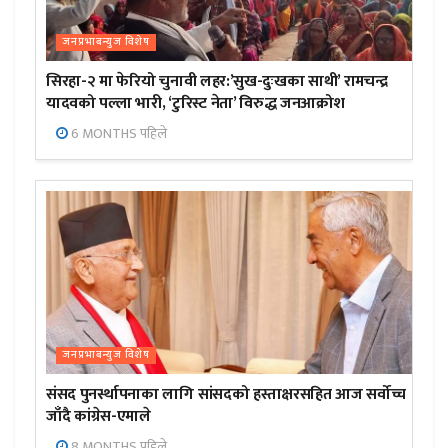
जनप्रभाबन्युज विशेष
सिरहा-२ मा फेरियो चुनावी लहर:’सुख-दुःखका साथी’ रामचन्द्र
यादवको पल्ला भारी, ‘टुरिस्ट नेता’ विरुद्ध जनआक्रोश
6 MONTHS पहिले
जनप्रभाबन्युज विशेष
संसद पुनर्स्थापनाका लागि सांसदको हस्ताक्षरसहित आज सर्वोच्च
जाँदै कांग्रेस-एमाले
8 MONTHS पहिले