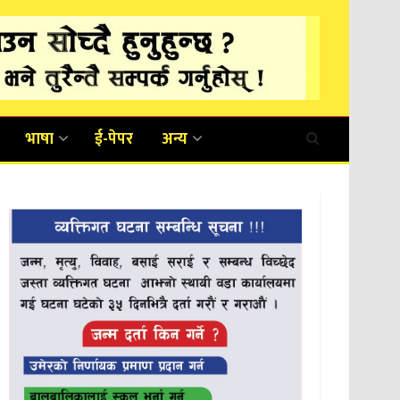
भाषा
ई-पेपर
अन्य