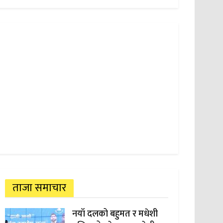
ताजा समाचार
नयाँ दलको बहुमत र मधेशी