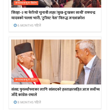
जनप्रभाबन्युज विशेष
सिरहा-२ मा फेरियो चुनावी लहर:’सुख-दुःखका साथी’ रामचन्द्र
यादवको पल्ला भारी, ‘टुरिस्ट नेता’ विरुद्ध जनआक्रोश
6 MONTHS पहिले
जनप्रभाबन्युज विशेष
संसद पुनर्स्थापनाका लागि सांसदको हस्ताक्षरसहित आज सर्वोच्च
जाँदै कांग्रेस-एमाले
8 MONTHS पहिले