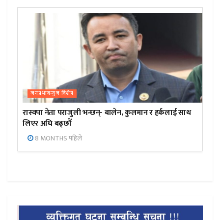
जनप्रभाबन्युज विशेष
रास्वपा नेता पराजुली भन्छन्- बालेन, कुलमान र हर्कलाई साथ
लिएर अघि बढ्छौँ
8 MONTHS पहिले