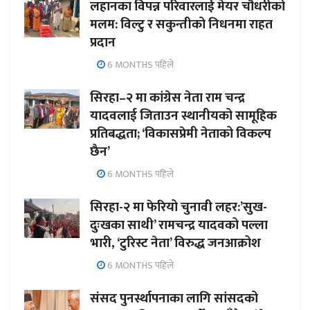
लहानका विपन्न परिवारलाई मेयर चौधरीको
मलम: विल्टु र सकुन्तीको निधनमा राहत
प्रदान
6 MONTHS पहिले
सिरहा–२ मा कांग्रेस नेता राम चन्द्र
यादवलाई जिताउन स्थानीयको सामूहिक
प्रतिबद्धता; ‘विकासप्रेमी नेताको विकल्प
छैन’
6 MONTHS पहिले
सिरहा-२ मा फेरियो चुनावी लहर:’सुख-
दुःखका साथी’ रामचन्द्र यादवको पल्ला
भारी, ‘टुरिस्ट नेता’ विरुद्ध जनआक्रोश
6 MONTHS पहिले
संसद पुनर्स्थापनाका लागि सांसदको