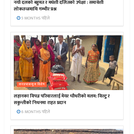
नयाँ दलको बहुमत र मधेशी दलितको उपेक्षा : समावेशी
लोकतन्त्रमाथि गम्भीर प्रश्न
5 MONTHS पहिले
जनप्रभाबन्युज विशेष
लहानका विपन्न परिवारलाई मेयर चौधरीको मलम: विल्टु र
सकुन्तीको निधनमा राहत प्रदान
6 MONTHS पहिले