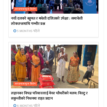
जनप्रभाबन्युज विशेष
नयाँ दलको बहुमत र मधेशी दलितको उपेक्षा : समावेशी
लोकतन्त्रमाथि गम्भीर प्रश्न
5 MONTHS पहिले
जनप्रभाबन्युज विशेष
लहानका विपन्न परिवारलाई मेयर चौधरीको मलम: विल्टु र
सकुन्तीको निधनमा राहत प्रदान
6 MONTHS पहिले