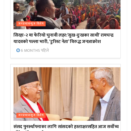
जनप्रभाबन्युज विशेष
सिरहा-२ मा फेरियो चुनावी लहर:’सुख-दुःखका साथी’ रामचन्द्र
यादवको पल्ला भारी, ‘टुरिस्ट नेता’ विरुद्ध जनआक्रोश
6 MONTHS पहिले
जनप्रभाबन्युज विशेष
संसद पुनर्स्थापनाका लागि सांसदको हस्ताक्षरसहित आज सर्वोच्च