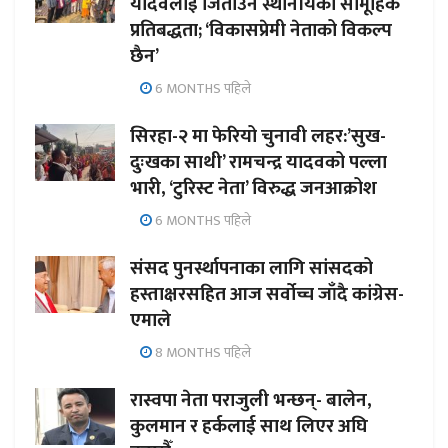
यादवलाई जिताउन स्थानीयको सामूहिक
प्रतिबद्धता; ‘विकासप्रेमी नेताको विकल्प
छैन’
6 MONTHS पहिले
सिरहा-२ मा फेरियो चुनावी लहर:’सुख-
दुःखका साथी’ रामचन्द्र यादवको पल्ला
भारी, ‘टुरिस्ट नेता’ विरुद्ध जनआक्रोश
6 MONTHS पहिले
संसद पुनर्स्थापनाका लागि सांसदको
हस्ताक्षरसहित आज सर्वोच्च जाँदै कांग्रेस-
एमाले
8 MONTHS पहिले
रास्वपा नेता पराजुली भन्छन्- बालेन,
कुलमान र हर्कलाई साथ लिएर अघि