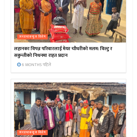
जनप्रभाबन्युज विशेष
लहानका विपन्न परिवारलाई मेयर चौधरीको मलम: विल्टु र
सकुन्तीको निधनमा राहत प्रदान
6 MONTHS पहिले
जनप्रभाबन्युज विशेष