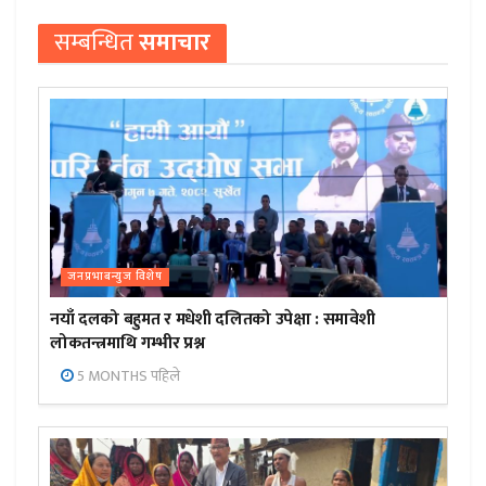
सम्बन्धित
समाचार
जनप्रभाबन्युज विशेष
नयाँ दलको बहुमत र मधेशी दलितको उपेक्षा : समावेशी
लोकतन्त्रमाथि गम्भीर प्रश्न
5 MONTHS पहिले