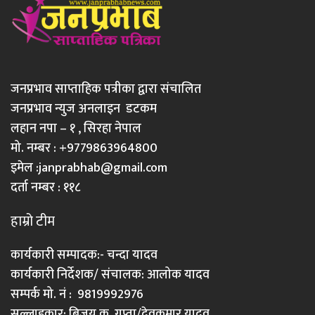
जनप्रभाव साप्ताहिक पत्रीका द्वारा संचालित
जनप्रभाव न्युज अनलाइन डटकम
लहान नपा – १ , सिरहा नेपाल
मो. नम्बर : +9779863964800
इमेल :
janprabhab@gmail.com
दर्ता नम्बर : ११८
हाम्रो टीम
कार्यकारी सम्पादक:- चन्दा यादव
कार्यकारी निर्देशक/ संचालक: आलोक यादव
सम्पर्क मो. नं : 9819992976
सल्लाहकार: बिजय कु. गुप्ता/देवकुमार यादव