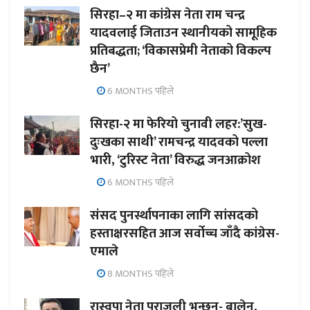
सिरहा–२ मा कांग्रेस नेता राम चन्द्र
यादवलाई जिताउन स्थानीयको सामूहिक
प्रतिबद्धता; ‘विकासप्रेमी नेताको विकल्प
छैन’
6 MONTHS पहिले
सिरहा-२ मा फेरियो चुनावी लहर:’सुख-
दुःखका साथी’ रामचन्द्र यादवको पल्ला
भारी, ‘टुरिस्ट नेता’ विरुद्ध जनआक्रोश
6 MONTHS पहिले
संसद पुनर्स्थापनाका लागि सांसदको
हस्ताक्षरसहित आज सर्वोच्च जाँदै कांग्रेस-
एमाले
8 MONTHS पहिले
रास्वपा नेता पराजुली भन्छन्- बालेन,