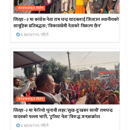
जनप्रभाबन्युज विशेष
सिरहा–२ मा कांग्रेस नेता राम चन्द्र यादवलाई जिताउन स्थानीयको
सामूहिक प्रतिबद्धता; ‘विकासप्रेमी नेताको विकल्प छैन’
6 MONTHS पहिले
जनप्रभाबन्युज विशेष
सिरहा-२ मा फेरियो चुनावी लहर:’सुख-दुःखका साथी’ रामचन्द्र
यादवको पल्ला भारी, ‘टुरिस्ट नेता’ विरुद्ध जनआक्रोश
6 MONTHS पहिले