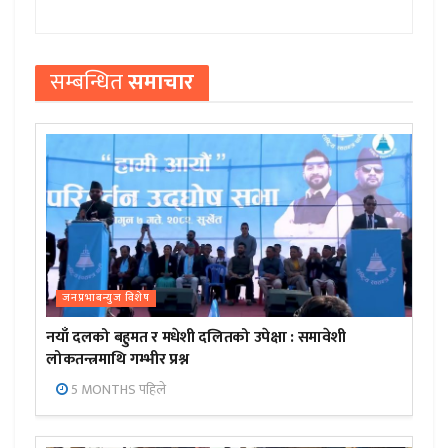
सम्बन्धित
समाचार
जनप्रभाबन्युज विशेष
नयाँ दलको बहुमत र मधेशी दलितको उपेक्षा : समावेशी
लोकतन्त्रमाथि गम्भीर प्रश्न
5 MONTHS पहिले