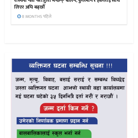
रास्वपा नेता पराजुली भन्छन्- बालेन, कुलमान र हर्कलाई साथ
लिएर अघि बढ्छौँ
8 MONTHS पहिले