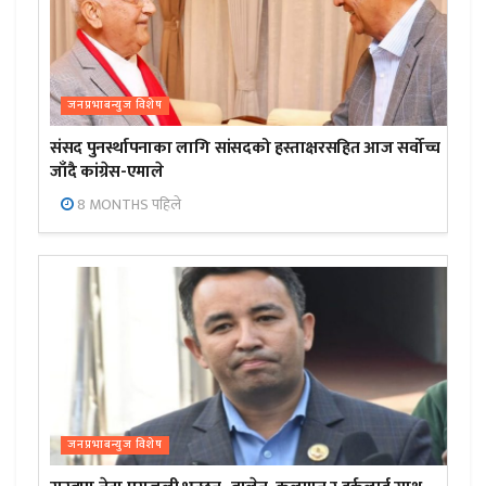
जनप्रभाबन्युज विशेष
संसद पुनर्स्थापनाका लागि सांसदको हस्ताक्षरसहित आज सर्वोच्च
जाँदै कांग्रेस-एमाले
8 MONTHS पहिले
जनप्रभाबन्युज विशेष