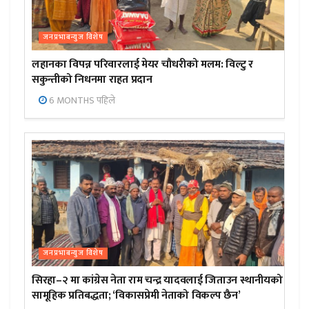
जनप्रभाबन्युज विशेष
लहानका विपन्न परिवारलाई मेयर चौधरीको मलम: विल्टु र
सकुन्तीको निधनमा राहत प्रदान
6 MONTHS पहिले
जनप्रभाबन्युज विशेष
सिरहा–२ मा कांग्रेस नेता राम चन्द्र यादवलाई जिताउन स्थानीयको
सामूहिक प्रतिबद्धता; ‘विकासप्रेमी नेताको विकल्प छैन’