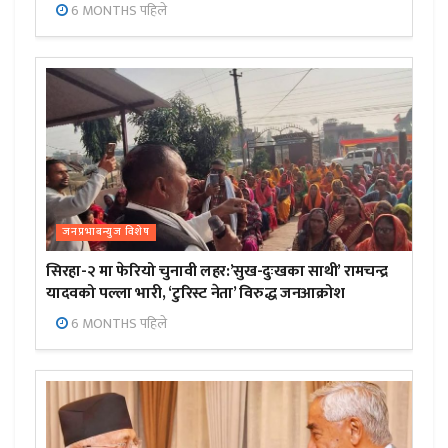
6 MONTHS पहिले
जनप्रभाबन्युज विशेष
सिरहा-२ मा फेरियो चुनावी लहर:’सुख-दुःखका साथी’ रामचन्द्र
यादवको पल्ला भारी, ‘टुरिस्ट नेता’ विरुद्ध जनआक्रोश
6 MONTHS पहिले