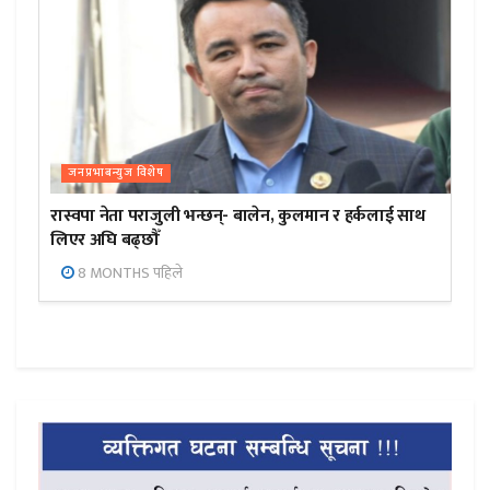
जनप्रभाबन्युज विशेष
रास्वपा नेता पराजुली भन्छन्- बालेन, कुलमान र हर्कलाई साथ
लिएर अघि बढ्छौँ
8 MONTHS पहिले