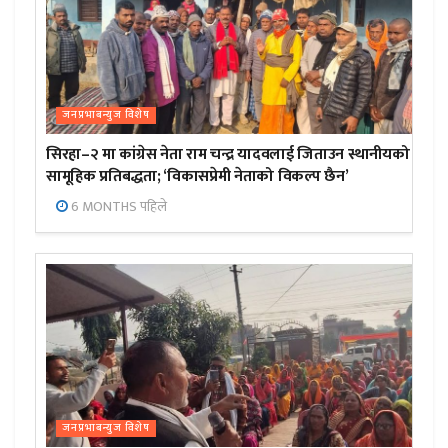
जनप्रभाबन्युज विशेष
सिरहा–२ मा कांग्रेस नेता राम चन्द्र यादवलाई जिताउन स्थानीयको
सामूहिक प्रतिबद्धता; ‘विकासप्रेमी नेताको विकल्प छैन’
6 MONTHS पहिले
जनप्रभाबन्युज विशेष