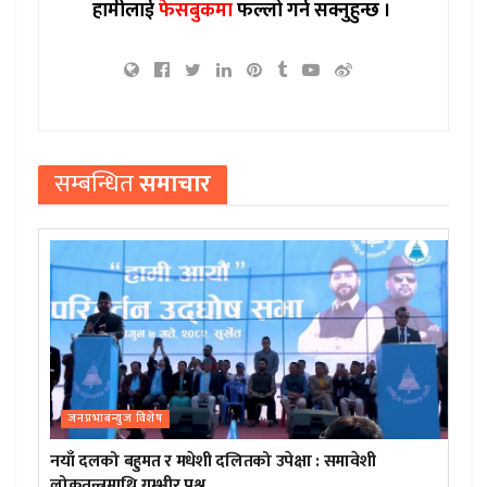
हामीलाई
फेसबुकमा
फल्लो गर्न सक्नुहुन्छ ।
सम्बन्धित
समाचार
जनप्रभाबन्युज विशेष
नयाँ दलको बहुमत र मधेशी दलितको उपेक्षा : समावेशी
लोकतन्त्रमाथि गम्भीर प्रश्न