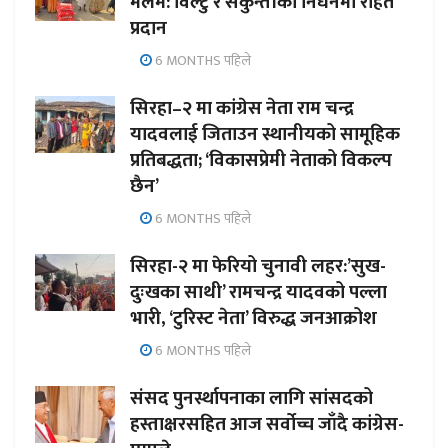
मलम: विल्टु र सकुन्तीको निधनमा राहत
प्रदान
6 MONTHS पहिले
सिरहा–२ मा कांग्रेस नेता राम चन्द्र
यादवलाई जिताउन स्थानीयको सामूहिक
प्रतिबद्धता; ‘विकासप्रेमी नेताको विकल्प
छैन’
6 MONTHS पहिले
सिरहा-२ मा फेरियो चुनावी लहर:’सुख-
दुःखका साथी’ रामचन्द्र यादवको पल्ला
भारी, ‘टुरिस्ट नेता’ विरुद्ध जनआक्रोश
6 MONTHS पहिले
संसद पुनर्स्थापनाका लागि सांसदको
हस्ताक्षरसहित आज सर्वोच्च जाँदै कांग्रेस-