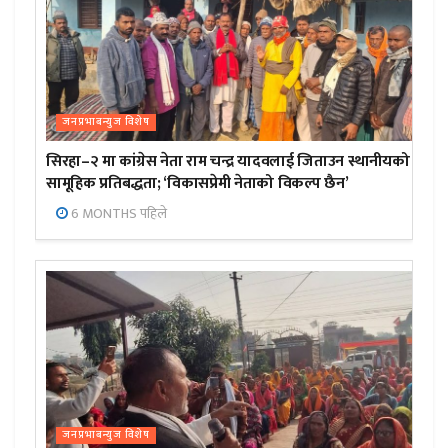
जनप्रभाबन्युज विशेष
सिरहा–२ मा कांग्रेस नेता राम चन्द्र यादवलाई जिताउन स्थानीयको
सामूहिक प्रतिबद्धता; ‘विकासप्रेमी नेताको विकल्प छैन’
6 MONTHS पहिले
जनप्रभाबन्युज विशेष