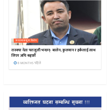
जनप्रभाबन्युज विशेष
रास्वपा नेता पराजुली भन्छन्- बालेन, कुलमान र हर्कलाई साथ
लिएर अघि बढ्छौँ
8 MONTHS पहिले