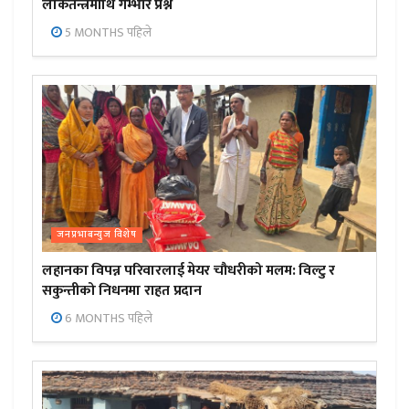
लोकतन्त्रमाथि गम्भीर प्रश्न
5 MONTHS पहिले
जनप्रभाबन्युज विशेष
लहानका विपन्न परिवारलाई मेयर चौधरीको मलम: विल्टु र
सकुन्तीको निधनमा राहत प्रदान
6 MONTHS पहिले