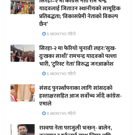
सिरहा–२ मा कांग्रेस नेता राम चन्द्र
यादवलाई जिताउन स्थानीयको सामूहिक
प्रतिबद्धता; ‘विकासप्रेमी नेताको विकल्प
छैन’
6 MONTHS पहिले
सिरहा-२ मा फेरियो चुनावी लहर:’सुख-
दुःखका साथी’ रामचन्द्र यादवको पल्ला
भारी, ‘टुरिस्ट नेता’ विरुद्ध जनआक्रोश
6 MONTHS पहिले
संसद पुनर्स्थापनाका लागि सांसदको
हस्ताक्षरसहित आज सर्वोच्च जाँदै कांग्रेस-
एमाले
8 MONTHS पहिले
रास्वपा नेता पराजुली भन्छन्- बालेन,