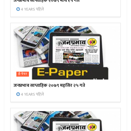
जनप्रभाव साप्ताहिक २०७९ माघ १५ गते
4 YEARS पहिले
ई-पेपर
जनप्रभाव साप्ताहिक २०७९ मङ्सिर २५ गते
4 YEARS पहिले