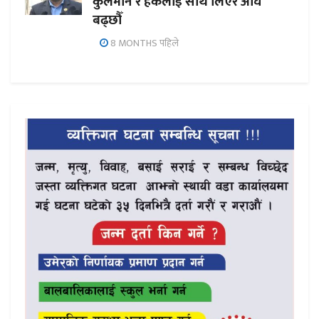
कुलमान र हर्कलाई साथ लिएर अघि
बढ्छौँ
8 MONTHS पहिले