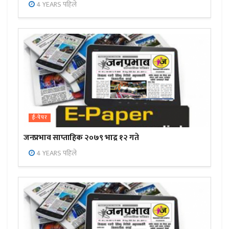
4 YEARS पहिले
ई-पेपर
जनप्रभाव साप्ताहिक २०७९ भाद्र १२ गते
4 YEARS पहिले