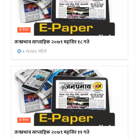
ई-पेपर
जनप्रभाव साप्ताहिक २०७९ मङ्सिर १८ गते
4 YEARS पहिले
ई-पेपर
जनप्रभाव साप्ताहिक २०७९ मङ्सिर ११ गते