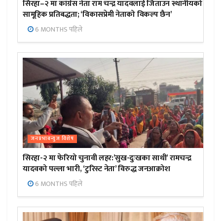
सिरहा–२ मा कांग्रेस नेता राम चन्द्र यादवलाई जिताउन स्थानीयको
सामूहिक प्रतिबद्धता; ‘विकासप्रेमी नेताको विकल्प छैन’
6 MONTHS पहिले
जनप्रभाबन्युज विशेष
सिरहा-२ मा फेरियो चुनावी लहर:’सुख-दुःखका साथी’ रामचन्द्र
यादवको पल्ला भारी, ‘टुरिस्ट नेता’ विरुद्ध जनआक्रोश
6 MONTHS पहिले