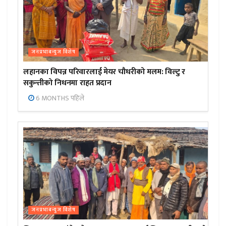
जनप्रभाबन्युज विशेष
लहानका विपन्न परिवारलाई मेयर चौधरीको मलम: विल्टु र
सकुन्तीको निधनमा राहत प्रदान
6 MONTHS पहिले
जनप्रभाबन्युज विशेष