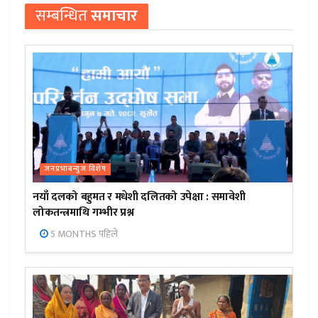
सम्बन्धित
समाचार
जनप्रभाबन्युज विशेष
नयाँ दलको बहुमत र मधेशी दलितको उपेक्षा : समावेशी
लोकतन्त्रमाथि गम्भीर प्रश्न
5 MONTHS पहिले