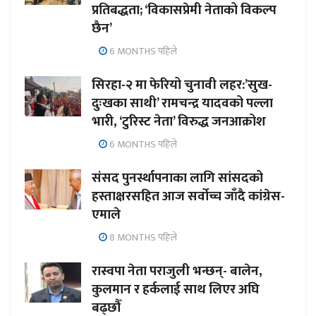
प्रतिबद्धता; ‘विकासप्रेमी नेताको विकल्प
छैन’
6 MONTHS पहिले
सिरहा-२ मा फेरियो चुनावी लहर:’सुख-
दुःखका साथी’ रामचन्द्र यादवको पल्ला
भारी, ‘टुरिस्ट नेता’ विरुद्ध जनआक्रोश
6 MONTHS पहिले
संसद पुनर्स्थापनाका लागि सांसदको
हस्ताक्षरसहित आज सर्वोच्च जाँदै कांग्रेस-
एमाले
8 MONTHS पहिले
रास्वपा नेता पराजुली भन्छन्- बालेन,
कुलमान र हर्कलाई साथ लिएर अघि
बढ्छौँ