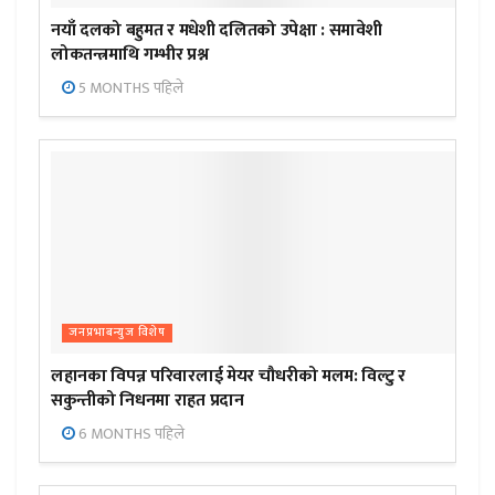
नयाँ दलको बहुमत र मधेशी दलितको उपेक्षा : समावेशी
लोकतन्त्रमाथि गम्भीर प्रश्न
5 MONTHS पहिले
जनप्रभाबन्युज विशेष
लहानका विपन्न परिवारलाई मेयर चौधरीको मलम: विल्टु र
सकुन्तीको निधनमा राहत प्रदान
6 MONTHS पहिले