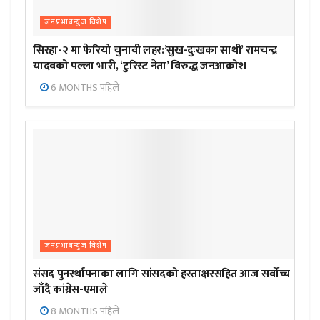
जनप्रभाबन्युज विशेष
सिरहा-२ मा फेरियो चुनावी लहर:’सुख-दुःखका साथी’ रामचन्द्र
यादवको पल्ला भारी, ‘टुरिस्ट नेता’ विरुद्ध जनआक्रोश
6 MONTHS पहिले
जनप्रभाबन्युज विशेष
संसद पुनर्स्थापनाका लागि सांसदको हस्ताक्षरसहित आज सर्वोच्च
जाँदै कांग्रेस-एमाले
8 MONTHS पहिले