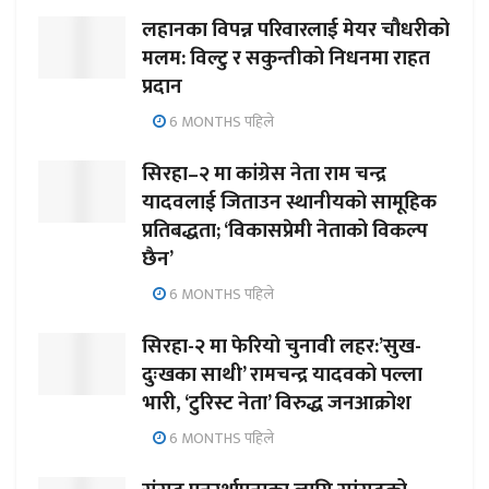
लहानका विपन्न परिवारलाई मेयर चौधरीको
मलम: विल्टु र सकुन्तीको निधनमा राहत
प्रदान
6 MONTHS पहिले
सिरहा–२ मा कांग्रेस नेता राम चन्द्र
यादवलाई जिताउन स्थानीयको सामूहिक
प्रतिबद्धता; ‘विकासप्रेमी नेताको विकल्प
छैन’
6 MONTHS पहिले
सिरहा-२ मा फेरियो चुनावी लहर:’सुख-
दुःखका साथी’ रामचन्द्र यादवको पल्ला
भारी, ‘टुरिस्ट नेता’ विरुद्ध जनआक्रोश
6 MONTHS पहिले