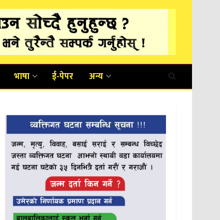
भाषा
ई-पेपर
अन्य