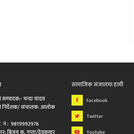
म
सामाजिक संजालमा हामी
ी सम्पादक:- चन्दा यादव
Facebook
री निर्देशक/ संचालक: आलोक
Twitter
मो. नं : 9819992976
र: बिजय कु. गुप्ता/देवकुमार
Youtube