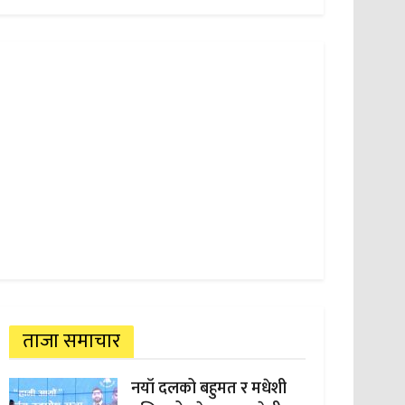
ताजा समाचार
नयाँ दलको बहुमत र मधेशी