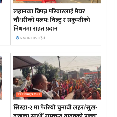
लहानका विपन्न परिवारलाई मेयर
चौधरीको मलम: विल्टु र सकुन्तीको
निधनमा राहत प्रदान
6 MONTHS पहिले
जनप्रभाबन्युज विशेष
सिरहा-२ मा फेरियो चुनावी लहर:’सुख-
दुःखका साथी’ रामचन्द्र यादवको पल्ला