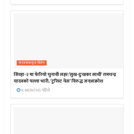
जनप्रभाबन्युज विशेष
सिरहा-२ मा फेरियो चुनावी लहर:’सुख-दुःखका साथी’ रामचन्द्र
यादवको पल्ला भारी, ‘टुरिस्ट नेता’ विरुद्ध जनआक्रोश
6 MONTHS पहिले