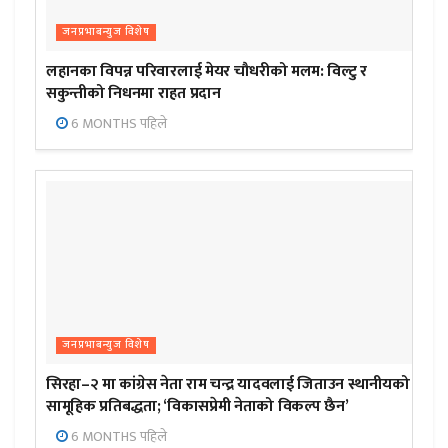
जनप्रभाबन्युज विशेष
लहानका विपन्न परिवारलाई मेयर चौधरीको मलम: विल्टु र
सकुन्तीको निधनमा राहत प्रदान
6 MONTHS पहिले
जनप्रभाबन्युज विशेष
सिरहा–२ मा कांग्रेस नेता राम चन्द्र यादवलाई जिताउन स्थानीयको
सामूहिक प्रतिबद्धता; ‘विकासप्रेमी नेताको विकल्प छैन’
6 MONTHS पहिले