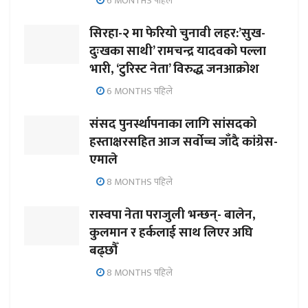
6 MONTHS पहिले
सिरहा-२ मा फेरियो चुनावी लहर:’सुख-
दुःखका साथी’ रामचन्द्र यादवको पल्ला
भारी, ‘टुरिस्ट नेता’ विरुद्ध जनआक्रोश
6 MONTHS पहिले
संसद पुनर्स्थापनाका लागि सांसदको
हस्ताक्षरसहित आज सर्वोच्च जाँदै कांग्रेस-
एमाले
8 MONTHS पहिले
रास्वपा नेता पराजुली भन्छन्- बालेन,
कुलमान र हर्कलाई साथ लिएर अघि
बढ्छौँ
8 MONTHS पहिले