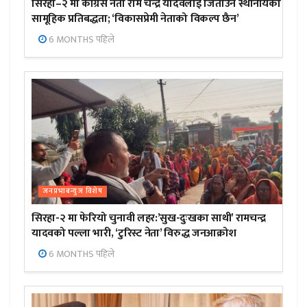
सिरहा–२ मा कांग्रेस नेता राम चन्द्र यादवलाई जिताउन स्थानीयको
सामूहिक प्रतिबद्धता; ‘विकासप्रेमी नेताको विकल्प छैन’
6 MONTHS पहिले
जनप्रभाबन्युज विशेष
सिरहा-२ मा फेरियो चुनावी लहर:’सुख-दुःखका साथी’ रामचन्द्र
यादवको पल्ला भारी, ‘टुरिस्ट नेता’ विरुद्ध जनआक्रोश
6 MONTHS पहिले