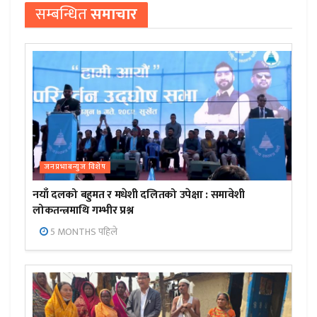
सम्बन्धित
समाचार
जनप्रभाबन्युज विशेष
नयाँ दलको बहुमत र मधेशी दलितको उपेक्षा : समावेशी
लोकतन्त्रमाथि गम्भीर प्रश्न
5 MONTHS पहिले