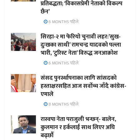
प्रतिबद्धता; ‘विकासप्रेमी नेताको विकल्प
छैन’
6 MONTHS पहिले
सिरहा-२ मा फेरियो चुनावी लहर:’सुख-
दुःखका साथी’ रामचन्द्र यादवको पल्ला
भारी, ‘टुरिस्ट नेता’ विरुद्ध जनआक्रोश
6 MONTHS पहिले
संसद पुनर्स्थापनाका लागि सांसदको
हस्ताक्षरसहित आज सर्वोच्च जाँदै कांग्रेस-
एमाले
8 MONTHS पहिले
रास्वपा नेता पराजुली भन्छन्- बालेन,
कुलमान र हर्कलाई साथ लिएर अघि
बढ्छौँ