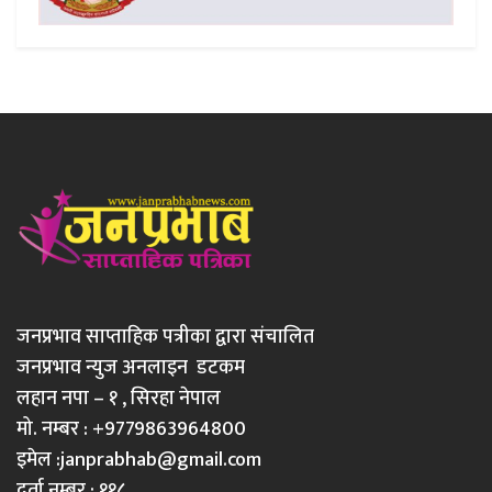
जनप्रभाव साप्ताहिक पत्रीका द्वारा संचालित
जनप्रभाव न्युज अनलाइन डटकम
लहान नपा – १ , सिरहा नेपाल
मो. नम्बर : +9779863964800
इमेल :
janprabhab@gmail.com
दर्ता नम्बर : ११८