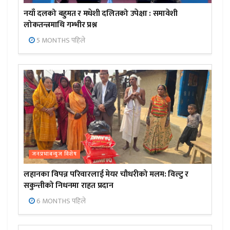
नयाँ दलको बहुमत र मधेशी दलितको उपेक्षा : समावेशी
लोकतन्त्रमाथि गम्भीर प्रश्न
5 MONTHS पहिले
जनप्रभाबन्युज विशेष
लहानका विपन्न परिवारलाई मेयर चौधरीको मलम: विल्टु र
सकुन्तीको निधनमा राहत प्रदान
6 MONTHS पहिले