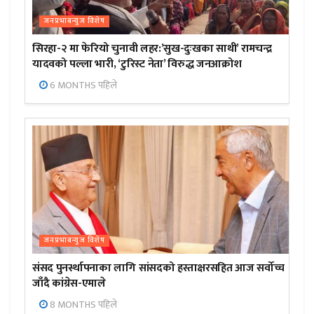
जनप्रभाबन्युज विशेष
सिरहा-२ मा फेरियो चुनावी लहर:’सुख-दुःखका साथी’ रामचन्द्र
यादवको पल्ला भारी, ‘टुरिस्ट नेता’ विरुद्ध जनआक्रोश
6 MONTHS पहिले
जनप्रभाबन्युज विशेष
संसद पुनर्स्थापनाका लागि सांसदको हस्ताक्षरसहित आज सर्वोच्च
जाँदै कांग्रेस-एमाले
8 MONTHS पहिले