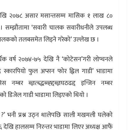
 देखि २०७८ असार मसान्तसम्म मासिक १ लाख ८०
 । सम्झौतामा ‘सवारी चालक सवारीधनीले उपलब्ध
ी चालकको तलबसमेत लिइने गरेको’ उल्लेख छ ।
र्थिक वर्ष २०७४-७५ देखि नै ‘कोटेसन’गरी लोप्चनले
्र स्कारपियो फुल अप्सन फोर ह्विल गाडी’ भाडामा
 ब्ज्ञत्ब्द्धब्व्ह्द्दब्ज्ञघठढद्द इन्जिन नम्बर
तो रङको डिजेल गाडी भाडामा लिइएको थियो ।
 ?’ भनी प्रश्न उठ्न थालेपछि साली मखमली घलेको
 देखि हालसम्म निरन्तर भाडामा लिएर अध्यक्ष आफैं