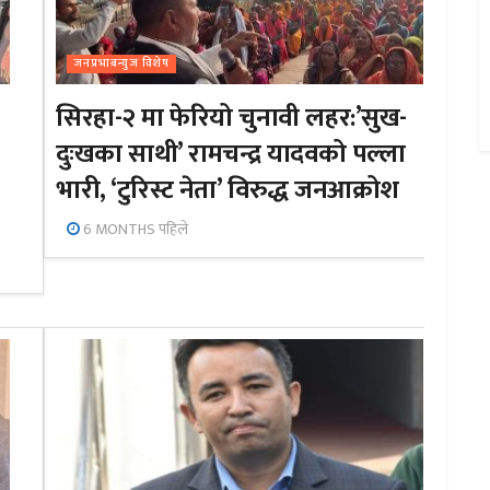
जनप्रभाबन्युज विशेष
सिरहा-२ मा फेरियो चुनावी लहर:’सुख-
दुःखका साथी’ रामचन्द्र यादवको पल्ला
भारी, ‘टुरिस्ट नेता’ विरुद्ध जनआक्रोश
6 MONTHS पहिले