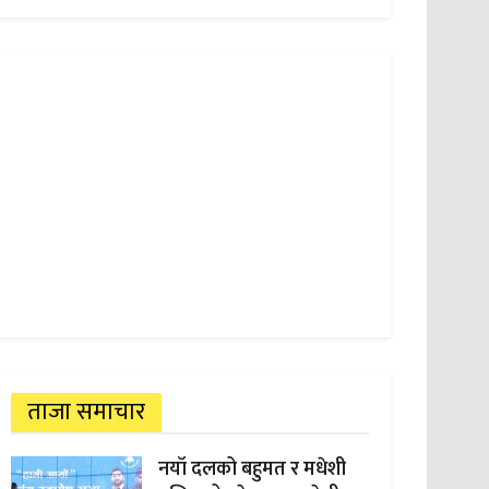
ताजा समाचार
नयाँ दलको बहुमत र मधेशी