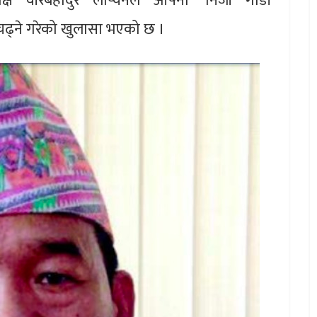
क्ष वीरबहादुर लोप्चनले आफ्नो ‘निजी गाडी’
ढ्ने गरेको खुलासा भएको छ ।