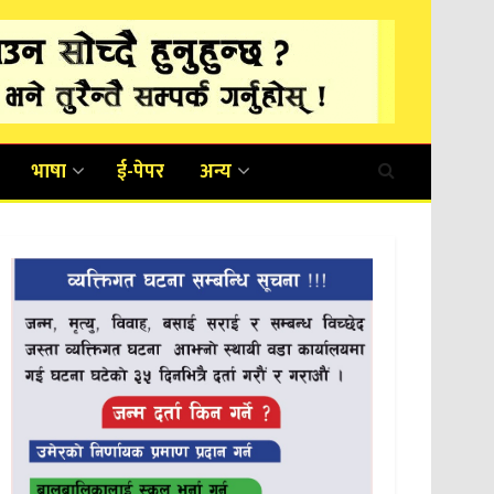
भाषा
ई-पेपर
अन्य