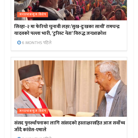
जनप्रभाबन्युज विशेष
सिरहा-२ मा फेरियो चुनावी लहर:’सुख-दुःखका साथी’ रामचन्द्र
यादवको पल्ला भारी, ‘टुरिस्ट नेता’ विरुद्ध जनआक्रोश
6 MONTHS पहिले
जनप्रभाबन्युज विशेष
संसद पुनर्स्थापनाका लागि सांसदको हस्ताक्षरसहित आज सर्वोच्च
जाँदै कांग्रेस-एमाले