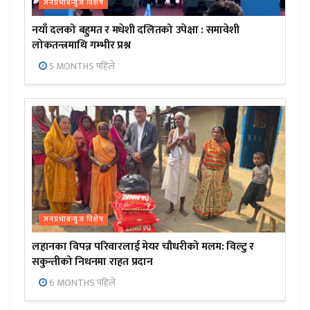
जनप्रभाबन्युज विशेष
नयाँ दलको बहुमत र मधेशी दलितको उपेक्षा : समावेशी
लोकतन्त्रमाथि गम्भीर प्रश्न
5 MONTHS पहिले
जनप्रभाबन्युज विशेष
लहानका विपन्न परिवारलाई मेयर चौधरीको मलम: विल्टु र
सकुन्तीको निधनमा राहत प्रदान
6 MONTHS पहिले