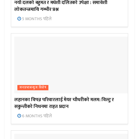
नयाँ दलको बहुमत र मधेशी दलितको उपेक्षा : समावेशी
लोकतन्त्रमाथि गम्भीर प्रश्न
5 MONTHS पहिले
जनप्रभाबन्युज विशेष
लहानका विपन्न परिवारलाई मेयर चौधरीको मलम: विल्टु र
सकुन्तीको निधनमा राहत प्रदान
6 MONTHS पहिले