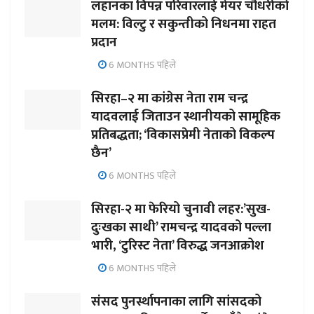
लहानका विपन्न परिवारलाई मेयर चौधरीको
मलम: विल्टु र सकुन्तीको निधनमा राहत
प्रदान
6 MONTHS पहिले
सिरहा–२ मा कांग्रेस नेता राम चन्द्र
यादवलाई जिताउन स्थानीयको सामूहिक
प्रतिबद्धता; ‘विकासप्रेमी नेताको विकल्प
छैन’
6 MONTHS पहिले
सिरहा-२ मा फेरियो चुनावी लहर:’सुख-
दुःखका साथी’ रामचन्द्र यादवको पल्ला
भारी, ‘टुरिस्ट नेता’ विरुद्ध जनआक्रोश
6 MONTHS पहिले
संसद पुनर्स्थापनाका लागि सांसदको