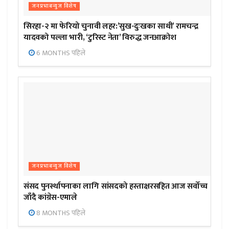
जनप्रभाबन्युज विशेष
सिरहा-२ मा फेरियो चुनावी लहर:’सुख-दुःखका साथी’ रामचन्द्र
यादवको पल्ला भारी, ‘टुरिस्ट नेता’ विरुद्ध जनआक्रोश
6 MONTHS पहिले
जनप्रभाबन्युज विशेष
संसद पुनर्स्थापनाका लागि सांसदको हस्ताक्षरसहित आज सर्वोच्च
जाँदै कांग्रेस-एमाले
8 MONTHS पहिले