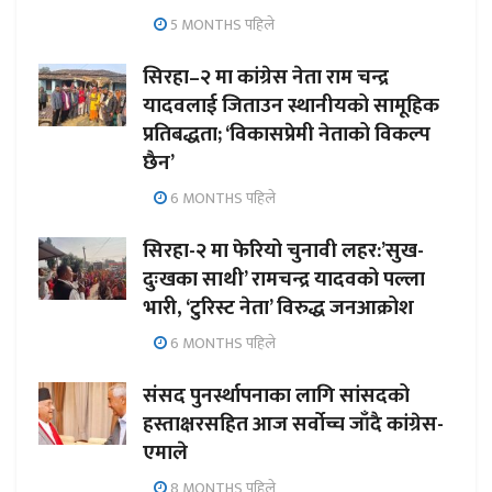
5 MONTHS पहिले
सिरहा–२ मा कांग्रेस नेता राम चन्द्र
यादवलाई जिताउन स्थानीयको सामूहिक
प्रतिबद्धता; ‘विकासप्रेमी नेताको विकल्प
छैन’
6 MONTHS पहिले
सिरहा-२ मा फेरियो चुनावी लहर:’सुख-
दुःखका साथी’ रामचन्द्र यादवको पल्ला
भारी, ‘टुरिस्ट नेता’ विरुद्ध जनआक्रोश
6 MONTHS पहिले
संसद पुनर्स्थापनाका लागि सांसदको
हस्ताक्षरसहित आज सर्वोच्च जाँदै कांग्रेस-
एमाले
8 MONTHS पहिले