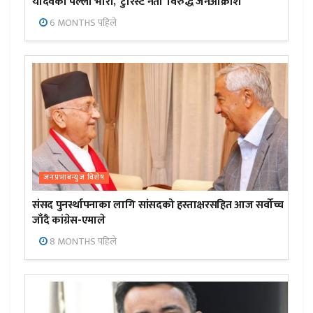
यादवको पल्ला भारी, ‘टुरिस्ट नेता’ विरुद्ध जनआक्रोश
6 MONTHS पहिले
जनप्रभाबन्युज विशेष
संसद पुनर्स्थापनाका लागि सांसदको हस्ताक्षरसहित आज सर्वोच्च
जाँदै कांग्रेस-एमाले
8 MONTHS पहिले