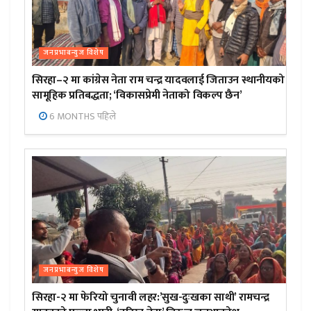
जनप्रभाबन्युज विशेष
सिरहा–२ मा कांग्रेस नेता राम चन्द्र यादवलाई जिताउन स्थानीयको
सामूहिक प्रतिबद्धता; ‘विकासप्रेमी नेताको विकल्प छैन’
6 MONTHS पहिले
जनप्रभाबन्युज विशेष
सिरहा-२ मा फेरियो चुनावी लहर:’सुख-दुःखका साथी’ रामचन्द्र