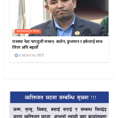
जनप्रभाबन्युज विशेष
रास्वपा नेता पराजुली भन्छन्- बालेन, कुलमान र हर्कलाई साथ
लिएर अघि बढ्छौँ
8 MONTHS पहिले