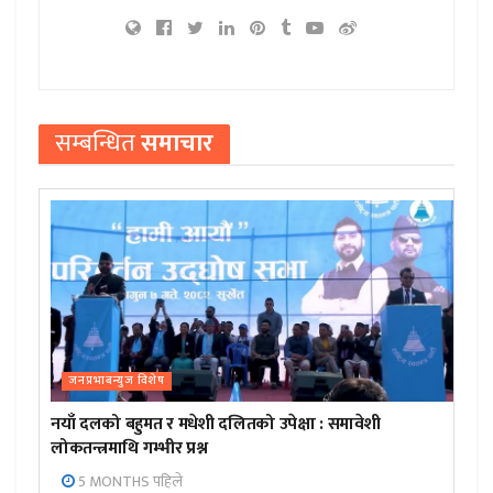
सम्बन्धित
समाचार
जनप्रभाबन्युज विशेष
नयाँ दलको बहुमत र मधेशी दलितको उपेक्षा : समावेशी
लोकतन्त्रमाथि गम्भीर प्रश्न
5 MONTHS पहिले