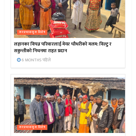
जनप्रभाबन्युज विशेष
लहानका विपन्न परिवारलाई मेयर चौधरीको मलम: विल्टु र
सकुन्तीको निधनमा राहत प्रदान
6 MONTHS पहिले
जनप्रभाबन्युज विशेष