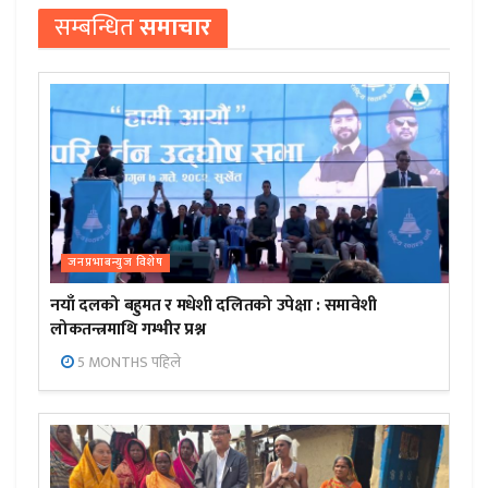
सम्बन्धित
समाचार
जनप्रभाबन्युज विशेष
नयाँ दलको बहुमत र मधेशी दलितको उपेक्षा : समावेशी
लोकतन्त्रमाथि गम्भीर प्रश्न
5 MONTHS पहिले