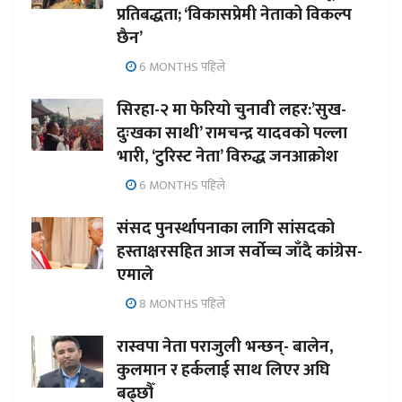
प्रतिबद्धता; ‘विकासप्रेमी नेताको विकल्प
छैन’
6 MONTHS पहिले
सिरहा-२ मा फेरियो चुनावी लहर:’सुख-
दुःखका साथी’ रामचन्द्र यादवको पल्ला
भारी, ‘टुरिस्ट नेता’ विरुद्ध जनआक्रोश
6 MONTHS पहिले
संसद पुनर्स्थापनाका लागि सांसदको
हस्ताक्षरसहित आज सर्वोच्च जाँदै कांग्रेस-
एमाले
8 MONTHS पहिले
रास्वपा नेता पराजुली भन्छन्- बालेन,
कुलमान र हर्कलाई साथ लिएर अघि
बढ्छौँ