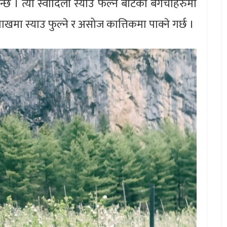
्छ । त्यो स्वादिलो स्याउ फल्ने बोटका बगैँचाहरुमा
खमा स्याउ फुल्ने र असोज कात्तिकमा पाक्ने गर्छ ।