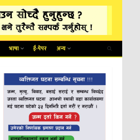
भाषा
ई-पेपर
अन्य