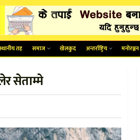
स्थानीय तह
समाज
खेलकुद
अन्तर्राष्ट्रिय
मनोरञ्जन
र सेताम्मे