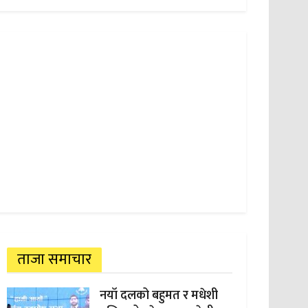
ताजा समाचार
नयाँ दलको बहुमत र मधेशी