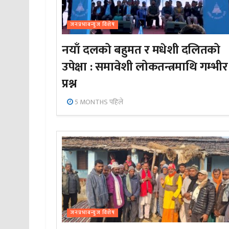
जनप्रभाबन्युज विशेष
नयाँ दलको बहुमत र मधेशी दलितको
उपेक्षा : समावेशी लोकतन्त्रमाथि गम्भीर
प्रश्न
5 MONTHS पहिले
जनप्रभाबन्युज विशेष