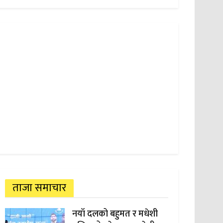
ताजा समाचार
नयाँ दलको बहुमत र मधेशी