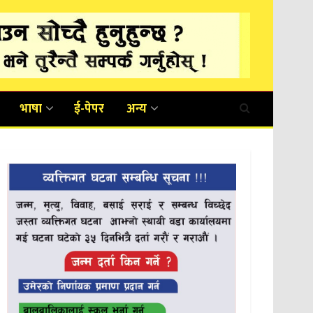
भाषा
ई-पेपर
अन्य