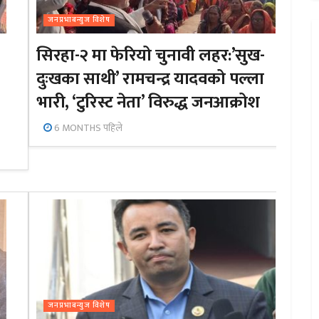
जनप्रभाबन्युज विशेष
सिरहा-२ मा फेरियो चुनावी लहर:’सुख-
दुःखका साथी’ रामचन्द्र यादवको पल्ला
भारी, ‘टुरिस्ट नेता’ विरुद्ध जनआक्रोश
6 MONTHS पहिले
जनप्रभाबन्युज विशेष