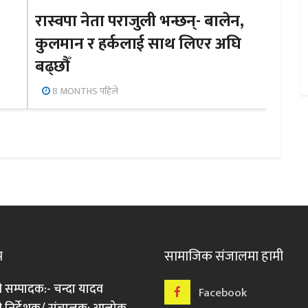
रास्वपा नेता पराजुली भन्छन्- बालेन,
कुलमान र हर्कलाई साथ लिएर अघि
बढ्छौँ
8 MONTHS पहिले
म
सामाजिक संजालमा हामी
ी सम्पादक:- चन्दा यादव
Facebook