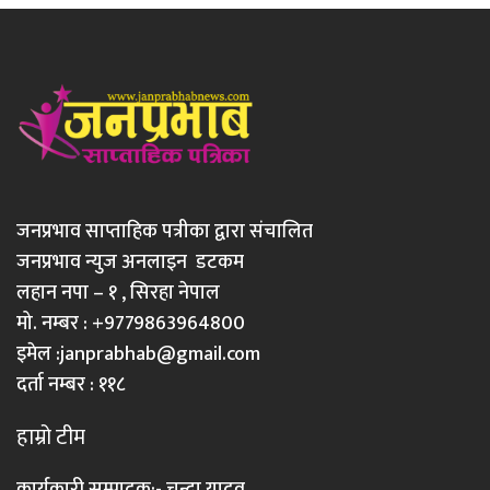
जनप्रभाव साप्ताहिक पत्रीका द्वारा संचालित
जनप्रभाव न्युज अनलाइन डटकम
लहान नपा – १ , सिरहा नेपाल
मो. नम्बर : +9779863964800
इमेल :
janprabhab@gmail.com
दर्ता नम्बर : ११८
हाम्रो टीम
कार्यकारी सम्पादक:- चन्दा यादव