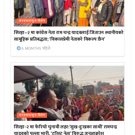
जनप्रभाबन्युज विशेष
सिरहा–२ मा कांग्रेस नेता राम चन्द्र यादवलाई जिताउन स्थानीयको
सामूहिक प्रतिबद्धता; ‘विकासप्रेमी नेताको विकल्प छैन’
6 MONTHS पहिले
जनप्रभाबन्युज विशेष
सिरहा-२ मा फेरियो चुनावी लहर:’सुख-दुःखका साथी’ रामचन्द्र
यादवको पल्ला भारी, ‘टुरिस्ट नेता’ विरुद्ध जनआक्रोश