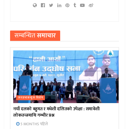
सम्बन्धित
समाचार
जनप्रभाबन्युज विशेष
नयाँ दलको बहुमत र मधेशी दलितको उपेक्षा : समावेशी
लोकतन्त्रमाथि गम्भीर प्रश्न
5 MONTHS पहिले