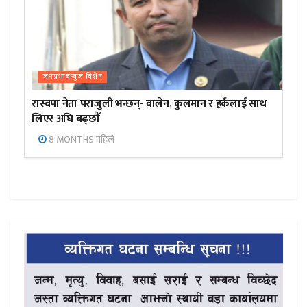
जनप्रभाबन्युज विशेष
रास्वपा नेता पराजुली भन्छन्- बालेन, कुलमान र हर्कलाई साथ
लिएर अघि बढ्छौँ
8 MONTHS पहिले