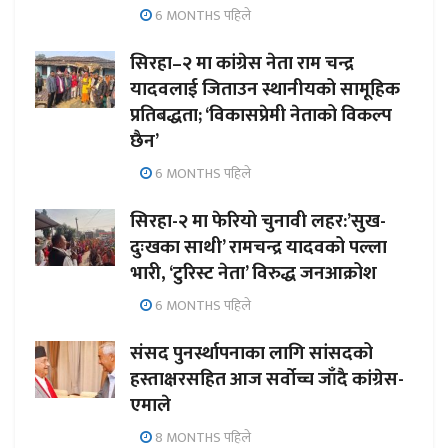
6 MONTHS पहिले
सिरहा–२ मा कांग्रेस नेता राम चन्द्र
यादवलाई जिताउन स्थानीयको सामूहिक
प्रतिबद्धता; ‘विकासप्रेमी नेताको विकल्प
छैन’
6 MONTHS पहिले
सिरहा-२ मा फेरियो चुनावी लहर:’सुख-
दुःखका साथी’ रामचन्द्र यादवको पल्ला
भारी, ‘टुरिस्ट नेता’ विरुद्ध जनआक्रोश
6 MONTHS पहिले
संसद पुनर्स्थापनाका लागि सांसदको
हस्ताक्षरसहित आज सर्वोच्च जाँदै कांग्रेस-
एमाले
8 MONTHS पहिले