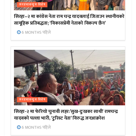
जनप्रभाबन्युज विशेष
सिरहा–२ मा कांग्रेस नेता राम चन्द्र यादवलाई जिताउन स्थानीयको
सामूहिक प्रतिबद्धता; ‘विकासप्रेमी नेताको विकल्प छैन’
6 MONTHS पहिले
जनप्रभाबन्युज विशेष
सिरहा-२ मा फेरियो चुनावी लहर:’सुख-दुःखका साथी’ रामचन्द्र
यादवको पल्ला भारी, ‘टुरिस्ट नेता’ विरुद्ध जनआक्रोश
6 MONTHS पहिले