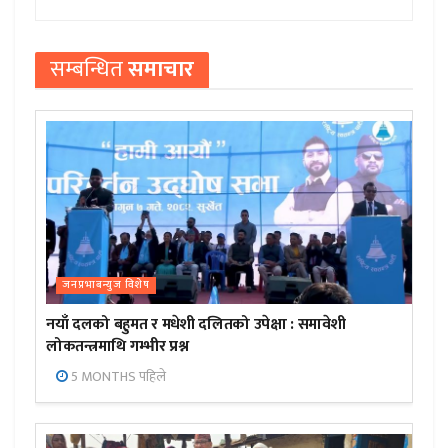
सम्बन्धित
समाचार
जनप्रभाबन्युज विशेष
नयाँ दलको बहुमत र मधेशी दलितको उपेक्षा : समावेशी
लोकतन्त्रमाथि गम्भीर प्रश्न
5 MONTHS पहिले