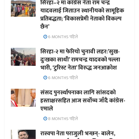
सिरहा–२ मा कांग्रेस नेता राम चन्द्र
यादवलाई जिताउन स्थानीयको सामूहिक
प्रतिबद्धता; ‘विकासप्रेमी नेताको विकल्प
छैन’
6 MONTHS पहिले
सिरहा-२ मा फेरियो चुनावी लहर:’सुख-
दुःखका साथी’ रामचन्द्र यादवको पल्ला
भारी, ‘टुरिस्ट नेता’ विरुद्ध जनआक्रोश
6 MONTHS पहिले
संसद पुनर्स्थापनाका लागि सांसदको
हस्ताक्षरसहित आज सर्वोच्च जाँदै कांग्रेस-
एमाले
8 MONTHS पहिले
रास्वपा नेता पराजुली भन्छन्- बालेन,