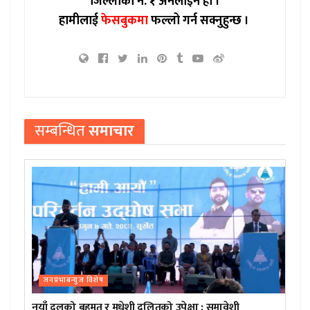
जिल्लाको नं. १ अनलाइन हो ।
हामीलाई
फेसबुकमा
फल्लो गर्न सक्नुहुन्छ ।
सम्बन्धित
समाचार
जनप्रभाबन्युज विशेष
नयाँ दलको बहुमत र मधेशी दलितको उपेक्षा : समावेशी