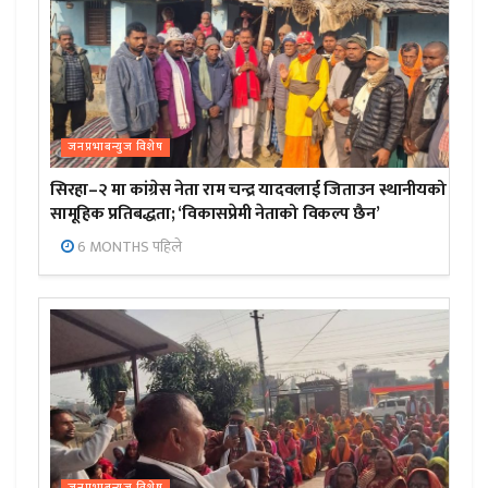
जनप्रभाबन्युज विशेष
सिरहा–२ मा कांग्रेस नेता राम चन्द्र यादवलाई जिताउन स्थानीयको
सामूहिक प्रतिबद्धता; ‘विकासप्रेमी नेताको विकल्प छैन’
6 MONTHS पहिले
जनप्रभाबन्युज विशेष