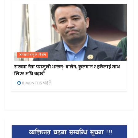
जनप्रभाबन्युज विशेष
रास्वपा नेता पराजुली भन्छन्- बालेन, कुलमान र हर्कलाई साथ
लिएर अघि बढ्छौँ
8 MONTHS पहिले