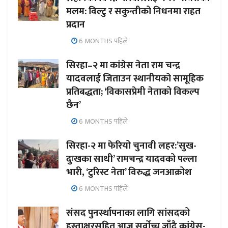
मलम: विल्टु र सकुन्तीको निधनमा राहत
प्रदान
6 MONTHS पहिले
सिरहा–२ मा कांग्रेस नेता राम चन्द्र
यादवलाई जिताउन स्थानीयको सामूहिक
प्रतिबद्धता; ‘विकासप्रेमी नेताको विकल्प
छैन’
6 MONTHS पहिले
सिरहा-२ मा फेरियो चुनावी लहर:’सुख-
दुःखका साथी’ रामचन्द्र यादवको पल्ला
भारी, ‘टुरिस्ट नेता’ विरुद्ध जनआक्रोश
6 MONTHS पहिले
संसद पुनर्स्थापनाका लागि सांसदको
हस्ताक्षरसहित आज सर्वोच्च जाँदै कांग्रेस-