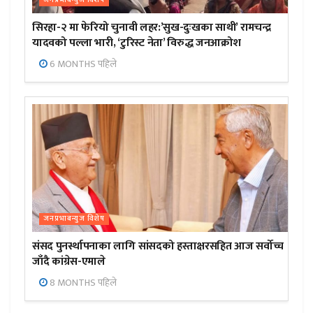
सिरहा-२ मा फेरियो चुनावी लहर:’सुख-दुःखका साथी’ रामचन्द्र
यादवको पल्ला भारी, ‘टुरिस्ट नेता’ विरुद्ध जनआक्रोश
6 MONTHS पहिले
जनप्रभाबन्युज विशेष
संसद पुनर्स्थापनाका लागि सांसदको हस्ताक्षरसहित आज सर्वोच्च
जाँदै कांग्रेस-एमाले
8 MONTHS पहिले