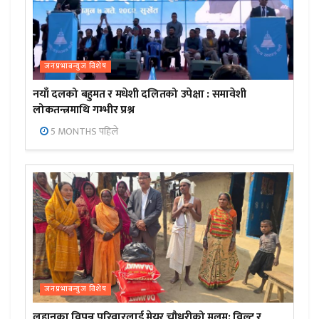
जनप्रभाबन्युज विशेष
नयाँ दलको बहुमत र मधेशी दलितको उपेक्षा : समावेशी
लोकतन्त्रमाथि गम्भीर प्रश्न
5 MONTHS पहिले
जनप्रभाबन्युज विशेष
लहानका विपन्न परिवारलाई मेयर चौधरीको मलम: विल्टु र