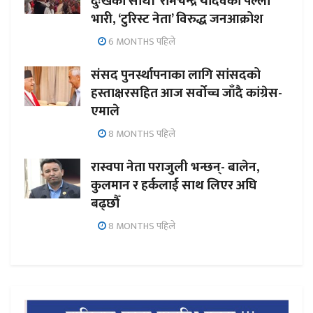
दुःखका साथी’ रामचन्द्र यादवको पल्ला
भारी, ‘टुरिस्ट नेता’ विरुद्ध जनआक्रोश
6 MONTHS पहिले
संसद पुनर्स्थापनाका लागि सांसदको
हस्ताक्षरसहित आज सर्वोच्च जाँदै कांग्रेस-
एमाले
8 MONTHS पहिले
रास्वपा नेता पराजुली भन्छन्- बालेन,
कुलमान र हर्कलाई साथ लिएर अघि
बढ्छौँ
8 MONTHS पहिले