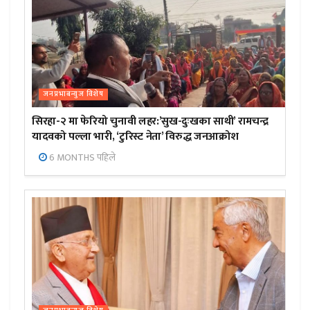
जनप्रभाबन्युज विशेष
सिरहा-२ मा फेरियो चुनावी लहर:’सुख-दुःखका साथी’ रामचन्द्र
यादवको पल्ला भारी, ‘टुरिस्ट नेता’ विरुद्ध जनआक्रोश
6 MONTHS पहिले