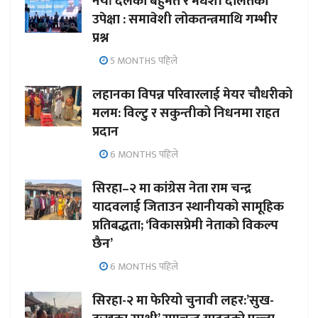
नयाँ दलको बहुमत र मधेशी दलितको
उपेक्षा : समावेशी लोकतन्त्रमाथि गम्भीर
प्रश्न
5 MONTHS पहिले
लहानका विपन्न परिवारलाई मेयर चौधरीको
मलम: विल्टु र सकुन्तीको निधनमा राहत
प्रदान
6 MONTHS पहिले
सिरहा–२ मा कांग्रेस नेता राम चन्द्र
यादवलाई जिताउन स्थानीयको सामूहिक
प्रतिबद्धता; ‘विकासप्रेमी नेताको विकल्प
छैन’
6 MONTHS पहिले
सिरहा-२ मा फेरियो चुनावी लहर:’सुख-