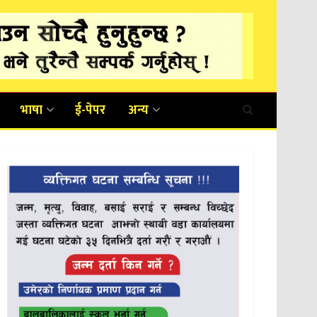
भाषा
ई-पेपर
अन्य