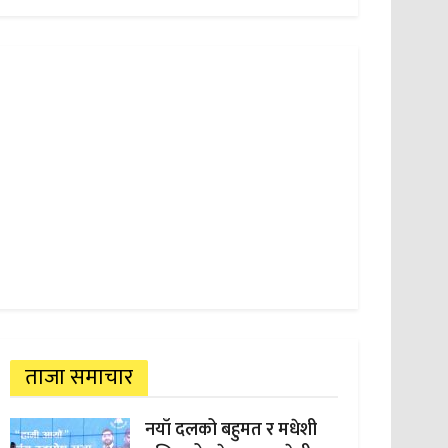
ताजा समाचार
नयाँ दलको बहुमत र मधेशी