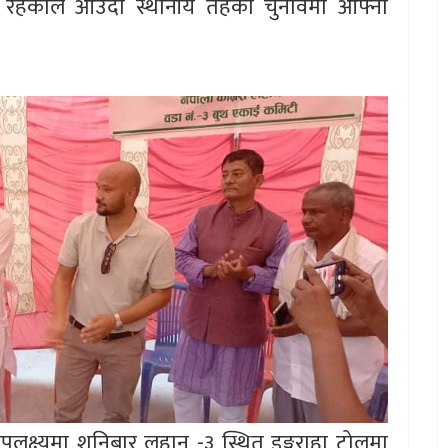
 रहेकाले आउँदो स्थानीय तहको चुनावमा आफ्नो
पलक्ष्यमा शनिबार लहान -३ स्थित डङ्गराहा टोलमा