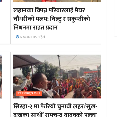
लहानका विपन्न परिवारलाई मेयर
चौधरीको मलम: विल्टु र सकुन्तीको
निधनमा राहत प्रदान
6 MONTHS पहिले
जनप्रभाबन्युज विशेष
सिरहा-२ मा फेरियो चुनावी लहर:’सुख-
दुःखका साथी’ रामचन्द्र यादवको पल्ला