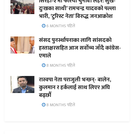
सिरहा-२ मा फेरियो चुनावी लहर:’सुख-
दुःखका साथी’ रामचन्द्र यादवको पल्ला
भारी, ‘टुरिस्ट नेता’ विरुद्ध जनआक्रोश
6 MONTHS पहिले
संसद पुनर्स्थापनाका लागि सांसदको
हस्ताक्षरसहित आज सर्वोच्च जाँदै कांग्रेस-
एमाले
8 MONTHS पहिले
रास्वपा नेता पराजुली भन्छन्- बालेन,
कुलमान र हर्कलाई साथ लिएर अघि
बढ्छौँ
8 MONTHS पहिले