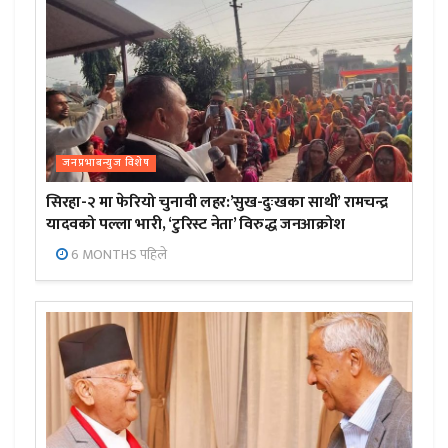
जनप्रभाबन्युज विशेष
सिरहा-२ मा फेरियो चुनावी लहर:’सुख-दुःखका साथी’ रामचन्द्र
यादवको पल्ला भारी, ‘टुरिस्ट नेता’ विरुद्ध जनआक्रोश
6 MONTHS पहिले