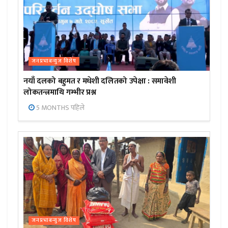
जनप्रभाबन्युज विशेष
नयाँ दलको बहुमत र मधेशी दलितको उपेक्षा : समावेशी
लोकतन्त्रमाथि गम्भीर प्रश्न
5 MONTHS पहिले
जनप्रभाबन्युज विशेष