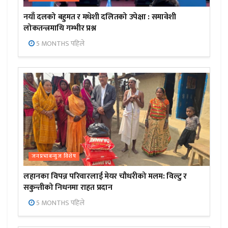
नयाँ दलको बहुमत र मधेशी दलितको उपेक्षा : समावेशी
लोकतन्त्रमाथि गम्भीर प्रश्न
5 MONTHS पहिले
जनप्रभाबन्युज विशेष
लहानका विपन्न परिवारलाई मेयर चौधरीको मलम: विल्टु र
सकुन्तीको निधनमा राहत प्रदान
5 MONTHS पहिले