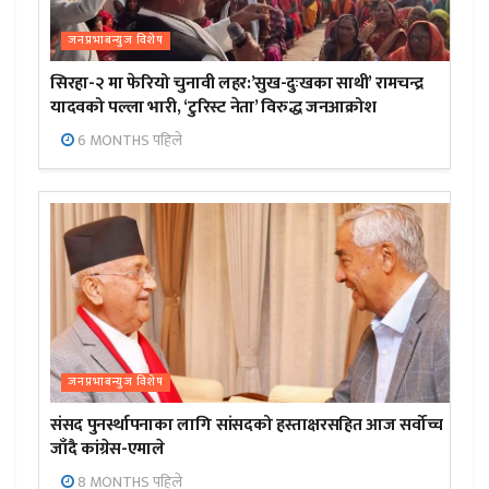
जनप्रभाबन्युज विशेष
सिरहा-२ मा फेरियो चुनावी लहर:’सुख-दुःखका साथी’ रामचन्द्र
यादवको पल्ला भारी, ‘टुरिस्ट नेता’ विरुद्ध जनआक्रोश
6 MONTHS पहिले
जनप्रभाबन्युज विशेष
संसद पुनर्स्थापनाका लागि सांसदको हस्ताक्षरसहित आज सर्वोच्च
जाँदै कांग्रेस-एमाले
8 MONTHS पहिले