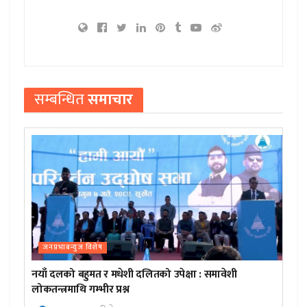
सम्बन्धित
समाचार
जनप्रभाबन्युज विशेष
नयाँ दलको बहुमत र मधेशी दलितको उपेक्षा : समावेशी
लोकतन्त्रमाथि गम्भीर प्रश्न