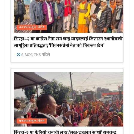
जनप्रभाबन्युज विशेष
सिरहा–२ मा कांग्रेस नेता राम चन्द्र यादवलाई जिताउन स्थानीयको
सामूहिक प्रतिबद्धता; ‘विकासप्रेमी नेताको विकल्प छैन’
6 MONTHS पहिले
जनप्रभाबन्युज विशेष
सिरहा-२ मा फेरियो चुनावी लहर:’सुख-दुःखका साथी’ रामचन्द्र