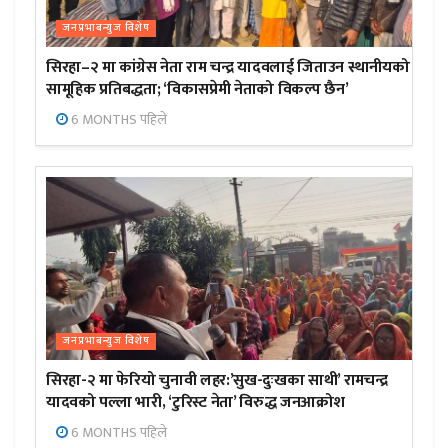
जनप्रभाबन्युज विशेष
सिरहा–२ मा कांग्रेस नेता राम चन्द्र यादवलाई जिताउन स्थानीयको
सामूहिक प्रतिबद्धता; ‘विकासप्रेमी नेताको विकल्प छैन’
6 MONTHS पहिले
जनप्रभाबन्युज विशेष
सिरहा-२ मा फेरियो चुनावी लहर:’सुख-दुःखका साथी’ रामचन्द्र
यादवको पल्ला भारी, ‘टुरिस्ट नेता’ विरुद्ध जनआक्रोश
6 MONTHS पहिले