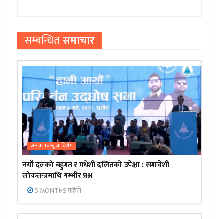
सम्बन्धित
समाचार
जनप्रभाबन्युज विशेष
नयाँ दलको बहुमत र मधेशी दलितको उपेक्षा : समावेशी
लोकतन्त्रमाथि गम्भीर प्रश्न
5 MONTHS पहिले