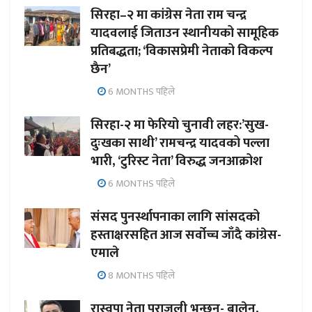
सिरहा–२ मा कांग्रेस नेता राम चन्द्र
यादवलाई जिताउन स्थानीयको सामूहिक
प्रतिबद्धता; ‘विकासप्रेमी नेताको विकल्प
छैन’
6 MONTHS पहिले
सिरहा-२ मा फेरियो चुनावी लहर:’सुख-
दुःखका साथी’ रामचन्द्र यादवको पल्ला
भारी, ‘टुरिस्ट नेता’ विरुद्ध जनआक्रोश
6 MONTHS पहिले
संसद पुनर्स्थापनाका लागि सांसदको
हस्ताक्षरसहित आज सर्वोच्च जाँदै कांग्रेस-
एमाले
8 MONTHS पहिले
रास्वपा नेता पराजुली भन्छन्- बालेन,