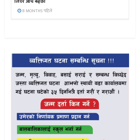
लिएर अघि बढ्छौँ
8 MONTHS पहिले