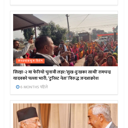
जनप्रभाबन्युज विशेष
सिरहा-२ मा फेरियो चुनावी लहर:’सुख-दुःखका साथी’ रामचन्द्र
यादवको पल्ला भारी, ‘टुरिस्ट नेता’ विरुद्ध जनआक्रोश
6 MONTHS पहिले