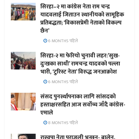
सिरहा–२ मा कांग्रेस नेता राम चन्द्र
यादवलाई जिताउन स्थानीयको सामूहिक
प्रतिबद्धता; ‘विकासप्रेमी नेताको विकल्प
छैन’
6 MONTHS पहिले
सिरहा-२ मा फेरियो चुनावी लहर:’सुख-
दुःखका साथी’ रामचन्द्र यादवको पल्ला
भारी, ‘टुरिस्ट नेता’ विरुद्ध जनआक्रोश
6 MONTHS पहिले
संसद पुनर्स्थापनाका लागि सांसदको
हस्ताक्षरसहित आज सर्वोच्च जाँदै कांग्रेस-
एमाले
8 MONTHS पहिले
रास्वपा नेता पराजुली भन्छन्- बालेन,