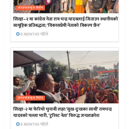
जनप्रभाबन्युज विशेष
सिरहा–२ मा कांग्रेस नेता राम चन्द्र यादवलाई जिताउन स्थानीयको
सामूहिक प्रतिबद्धता; ‘विकासप्रेमी नेताको विकल्प छैन’
6 MONTHS पहिले
जनप्रभाबन्युज विशेष
सिरहा-२ मा फेरियो चुनावी लहर:’सुख-दुःखका साथी’ रामचन्द्र
यादवको पल्ला भारी, ‘टुरिस्ट नेता’ विरुद्ध जनआक्रोश
6 MONTHS पहिले