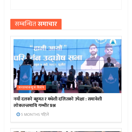
सम्बन्धित
समाचार
जनप्रभाबन्युज विशेष
नयाँ दलको बहुमत र मधेशी दलितको उपेक्षा : समावेशी
लोकतन्त्रमाथि गम्भीर प्रश्न
5 MONTHS पहिले