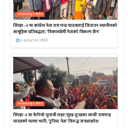
जनप्रभाबन्युज विशेष
सिरहा–२ मा कांग्रेस नेता राम चन्द्र यादवलाई जिताउन स्थानीयको
सामूहिक प्रतिबद्धता; ‘विकासप्रेमी नेताको विकल्प छैन’
6 MONTHS पहिले
जनप्रभाबन्युज विशेष
सिरहा-२ मा फेरियो चुनावी लहर:’सुख-दुःखका साथी’ रामचन्द्र
यादवको पल्ला भारी, ‘टुरिस्ट नेता’ विरुद्ध जनआक्रोश