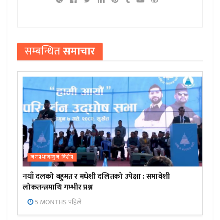
सम्बन्धित
समाचार
जनप्रभाबन्युज विशेष
नयाँ दलको बहुमत र मधेशी दलितको उपेक्षा : समावेशी
लोकतन्त्रमाथि गम्भीर प्रश्न
5 MONTHS पहिले