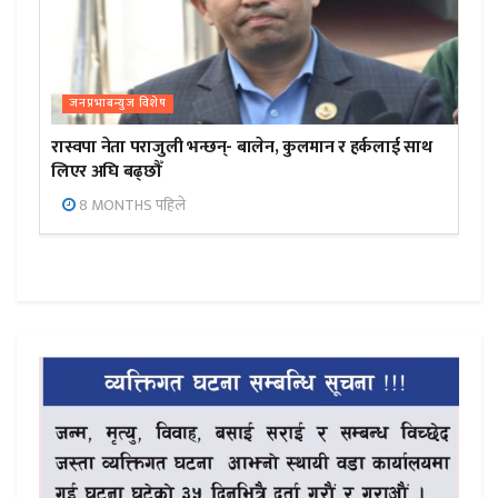
जनप्रभाबन्युज विशेष
रास्वपा नेता पराजुली भन्छन्- बालेन, कुलमान र हर्कलाई साथ
लिएर अघि बढ्छौँ
8 MONTHS पहिले