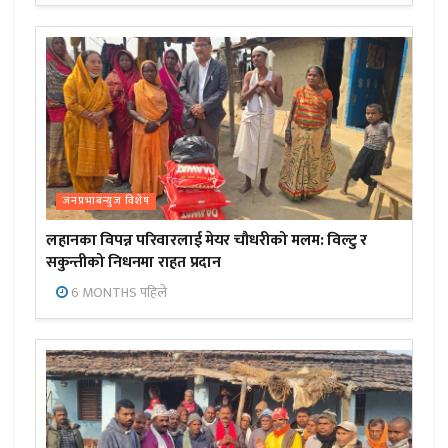
जनप्रभाबन्युज विशेष
लहानका विपन्न परिवारलाई मेयर चौधरीको मलम: विल्टु र
सकुन्तीको निधनमा राहत प्रदान
6 MONTHS पहिले