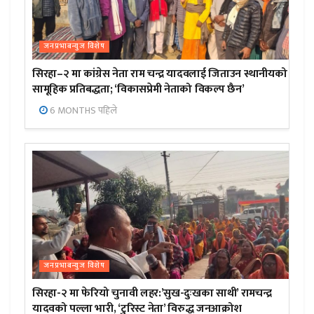
जनप्रभाबन्युज विशेष
सिरहा–२ मा कांग्रेस नेता राम चन्द्र यादवलाई जिताउन स्थानीयको
सामूहिक प्रतिबद्धता; ‘विकासप्रेमी नेताको विकल्प छैन’
6 MONTHS पहिले
जनप्रभाबन्युज विशेष
सिरहा-२ मा फेरियो चुनावी लहर:’सुख-दुःखका साथी’ रामचन्द्र
यादवको पल्ला भारी, ‘टुरिस्ट नेता’ विरुद्ध जनआक्रोश