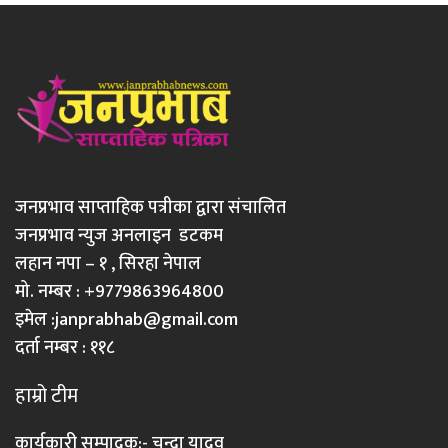
जनप्रभाव साप्ताहिक पत्रीका द्वारा संचालित
जनप्रभाव न्युज अनलाइन डटकम
लहान नपा – १ , सिरहा नेपाल
मो. नम्बर : +9779863964800
इमेल :
janprabhab@gmail.com
दर्ता नम्बर : ११८
हाम्रो टीम
कार्यकारी सम्पादक:- चन्दा यादव