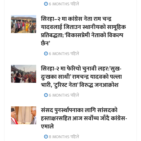
6 MONTHS पहिले
सिरहा–२ मा कांग्रेस नेता राम चन्द्र
यादवलाई जिताउन स्थानीयको सामूहिक
प्रतिबद्धता; ‘विकासप्रेमी नेताको विकल्प
छैन’
6 MONTHS पहिले
सिरहा-२ मा फेरियो चुनावी लहर:’सुख-
दुःखका साथी’ रामचन्द्र यादवको पल्ला
भारी, ‘टुरिस्ट नेता’ विरुद्ध जनआक्रोश
6 MONTHS पहिले
संसद पुनर्स्थापनाका लागि सांसदको
हस्ताक्षरसहित आज सर्वोच्च जाँदै कांग्रेस-
एमाले
8 MONTHS पहिले