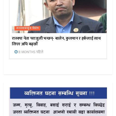
जनप्रभाबन्युज विशेष
रास्वपा नेता पराजुली भन्छन्- बालेन, कुलमान र हर्कलाई साथ
लिएर अघि बढ्छौँ
8 MONTHS पहिले