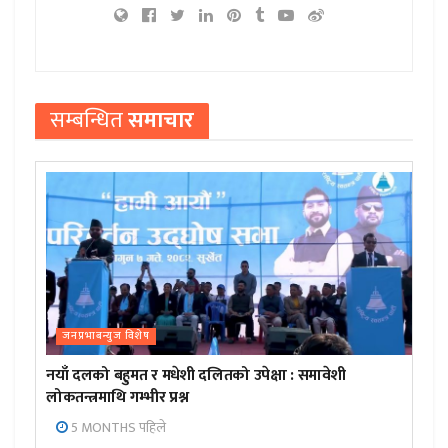
सम्बन्धित
समाचार
जनप्रभाबन्युज विशेष
नयाँ दलको बहुमत र मधेशी दलितको उपेक्षा : समावेशी
लोकतन्त्रमाथि गम्भीर प्रश्न
5 MONTHS पहिले