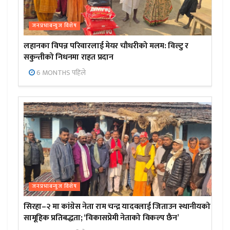
जनप्रभाबन्युज विशेष
लहानका विपन्न परिवारलाई मेयर चौधरीको मलम: विल्टु र
सकुन्तीको निधनमा राहत प्रदान
6 MONTHS पहिले
जनप्रभाबन्युज विशेष
सिरहा–२ मा कांग्रेस नेता राम चन्द्र यादवलाई जिताउन स्थानीयको
सामूहिक प्रतिबद्धता; ‘विकासप्रेमी नेताको विकल्प छैन’