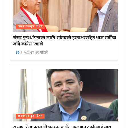
जनप्रभाबन्युज विशेष
संसद पुनर्स्थापनाका लागि सांसदको हस्ताक्षरसहित आज सर्वोच्च
जाँदै कांग्रेस-एमाले
8 MONTHS पहिले
जनप्रभाबन्युज विशेष
रास्वपा नेता पराजुली भन्छन्- बालेन, कुलमान र हर्कलाई साथ