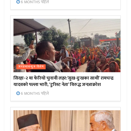
6 MONTHS पहिले
जनप्रभाबन्युज विशेष
सिरहा-२ मा फेरियो चुनावी लहर:’सुख-दुःखका साथी’ रामचन्द्र
यादवको पल्ला भारी, ‘टुरिस्ट नेता’ विरुद्ध जनआक्रोश
6 MONTHS पहिले