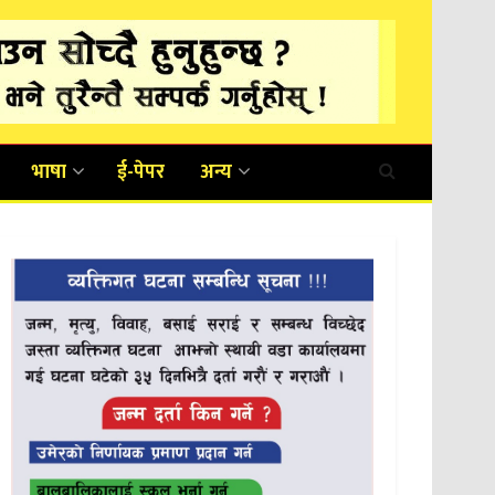
भाषा
ई-पेपर
अन्य