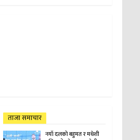
ताजा समाचार
नयाँ दलको बहुमत र मधेशी