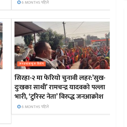
6 MONTHS पहिले
जनप्रभाबन्युज विशेष
सिरहा-२ मा फेरियो चुनावी लहर:’सुख-
दुःखका साथी’ रामचन्द्र यादवको पल्ला
भारी, ‘टुरिस्ट नेता’ विरुद्ध जनआक्रोश
6 MONTHS पहिले