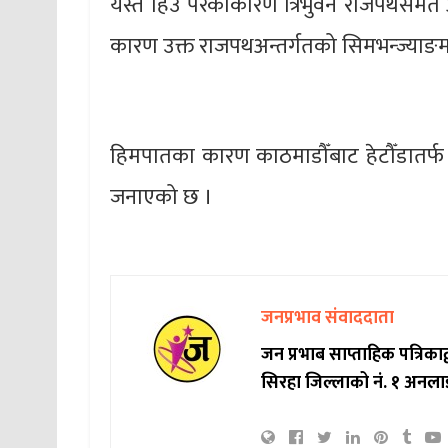
यस्तै हिँउ परेकाकारण त्रिभुवन राजपथसमेत 
कारण उक्त राजपथअन्तर्गतको सिमभन्ज्याङमा 
हिमपातका कारण काठमाडौँबाट हेटौँडातर्फ प्
जनाएको छ ।
जनप्रभाव संवाददाता
जन प्रभाब साप्ताहिक पत्रिक
सिरहा जिल्लाको नं. १ अनला