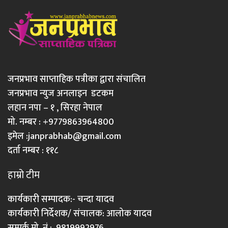
जनप्रभाव साप्ताहिक पत्रीका द्वारा संचालित
जनप्रभाव न्युज अनलाइन डटकम
लहान नपा – १ , सिरहा नेपाल
मो. नम्बर : +9779863964800
इमेल :
janprabhab@gmail.com
दर्ता नम्बर : ११८
हाम्रो टीम
कार्यकारी सम्पादक:- चन्दा यादव
कार्यकारी निर्देशक/ संचालक: आलोक यादव
सम्पर्क मो. नं : 9819992976