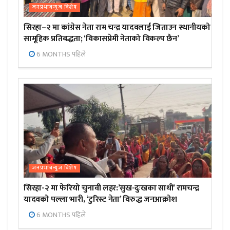
जनप्रभाबन्युज विशेष
सिरहा–२ मा कांग्रेस नेता राम चन्द्र यादवलाई जिताउन स्थानीयको
सामूहिक प्रतिबद्धता; ‘विकासप्रेमी नेताको विकल्प छैन’
6 MONTHS पहिले
जनप्रभाबन्युज विशेष
सिरहा-२ मा फेरियो चुनावी लहर:’सुख-दुःखका साथी’ रामचन्द्र
यादवको पल्ला भारी, ‘टुरिस्ट नेता’ विरुद्ध जनआक्रोश
6 MONTHS पहिले