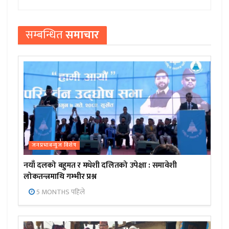
सम्बन्धित
समाचार
जनप्रभाबन्युज विशेष
नयाँ दलको बहुमत र मधेशी दलितको उपेक्षा : समावेशी
लोकतन्त्रमाथि गम्भीर प्रश्न
5 MONTHS पहिले