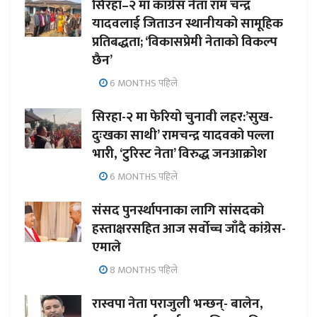
सिरहा–२ मा कांग्रेस नेता राम चन्द्र
यादवलाई जिताउन स्थानीयको सामूहिक
प्रतिबद्धता; ‘विकासप्रेमी नेताको विकल्प
छैन’
6 MONTHS पहिले
सिरहा-२ मा फेरियो चुनावी लहर:’सुख-
दुःखका साथी’ रामचन्द्र यादवको पल्ला
भारी, ‘टुरिस्ट नेता’ विरुद्ध जनआक्रोश
6 MONTHS पहिले
संसद पुनर्स्थापनाका लागि सांसदको
हस्ताक्षरसहित आज सर्वोच्च जाँदै कांग्रेस-
एमाले
8 MONTHS पहिले
रास्वपा नेता पराजुली भन्छन्- बालेन,