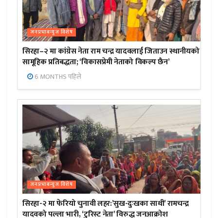
जनप्रभाबन्युज विशेष
सिरहा–२ मा कांग्रेस नेता राम चन्द्र यादवलाई जिताउन स्थानीयको
सामूहिक प्रतिबद्धता; ‘विकासप्रेमी नेताको विकल्प छैन’
6 MONTHS पहिले
जनप्रभाबन्युज विशेष
सिरहा-२ मा फेरियो चुनावी लहर:’सुख-दुःखका साथी’ रामचन्द्र
यादवको पल्ला भारी, ‘टुरिस्ट नेता’ विरुद्ध जनआक्रोश