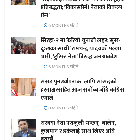
प्रतिबद्धता; ‘विकासप्रेमी नेताको विकल्प
छैन’
6 MONTHS पहिले
सिरहा-२ मा फेरियो चुनावी लहर:’सुख-
दुःखका साथी’ रामचन्द्र यादवको पल्ला
भारी, ‘टुरिस्ट नेता’ विरुद्ध जनआक्रोश
6 MONTHS पहिले
संसद पुनर्स्थापनाका लागि सांसदको
हस्ताक्षरसहित आज सर्वोच्च जाँदै कांग्रेस-
एमाले
8 MONTHS पहिले
रास्वपा नेता पराजुली भन्छन्- बालेन,
कुलमान र हर्कलाई साथ लिएर अघि
बढ्छौँ