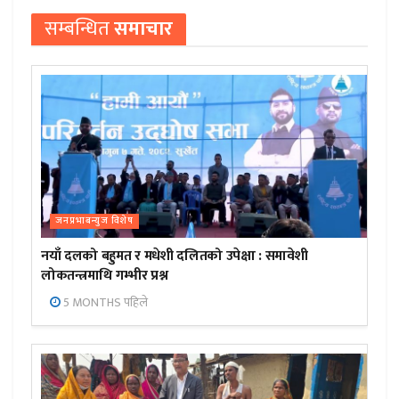
सम्बन्धित
समाचार
जनप्रभाबन्युज विशेष
नयाँ दलको बहुमत र मधेशी दलितको उपेक्षा : समावेशी
लोकतन्त्रमाथि गम्भीर प्रश्न
5 MONTHS पहिले