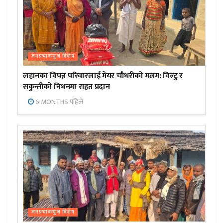
जनप्रभाबन्युज विशेष
लहानका विपन्न परिवारलाई मेयर चौधरीको मलम: विल्टु र
सकुन्तीको निधनमा राहत प्रदान
6 MONTHS पहिले
जनप्रभाबन्युज विशेष