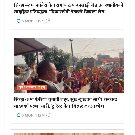
सिरहा–२ मा कांग्रेस नेता राम चन्द्र यादवलाई जिताउन स्थानीयको
सामूहिक प्रतिबद्धता; ‘विकासप्रेमी नेताको विकल्प छैन’
6 MONTHS पहिले
जनप्रभाबन्युज विशेष
सिरहा-२ मा फेरियो चुनावी लहर:’सुख-दुःखका साथी’ रामचन्द्र
यादवको पल्ला भारी, ‘टुरिस्ट नेता’ विरुद्ध जनआक्रोश
6 MONTHS पहिले